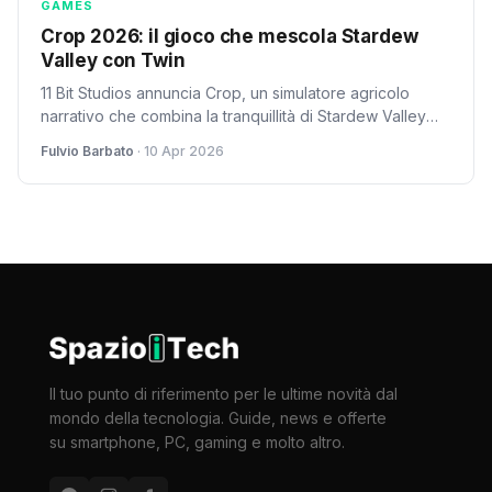
GAMES
Crop 2026: il gioco che mescola Stardew
Valley con Twin
11 Bit Studios annuncia Crop, un simulatore agricolo
narrativo che combina la tranquillità di Stardew Valley
con il mistero dark di Twin Peaks. Sviluppato da
Fulvio Barbato
· 10 Apr 2026
Carbonara Games.
Il tuo punto di riferimento per le ultime novità dal
mondo della tecnologia. Guide, news e offerte
su smartphone, PC, gaming e molto altro.