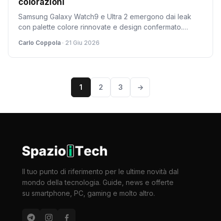
colorazioni
Samsung Galaxy Watch9 e Ultra 2 emergono dai leak
con palette colore rinnovate e design confermato.
Specifiche hardware incrementali e disponibilità ancora
Carlo Coppola
· 21 Giu 2026
da ufficializzare.
1
2
3
→
Il tuo punto di riferimento per le ultime novità dal
mondo della tecnologia. Guide, news e offerte
su smartphone, PC, gaming e molto altro.