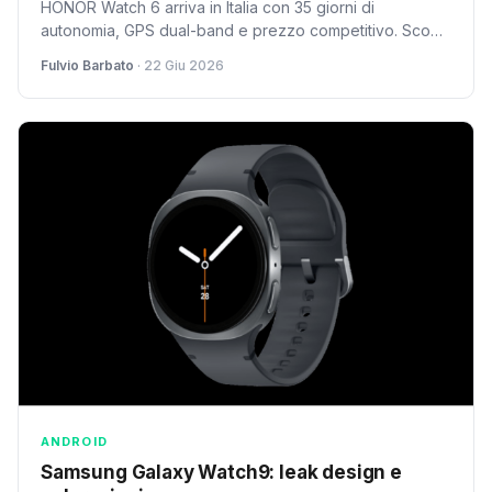
HONOR Watch 6 arriva in Italia con 35 giorni di
autonomia, GPS dual-band e prezzo competitivo. Scopri
le caratteristiche dello smartwatch che sfida la
Fulvio Barbato
· 22 Giu 2026
concorrenza.
ANDROID
Samsung Galaxy Watch9: leak design e