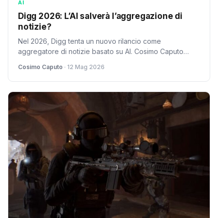
AI
Digg 2026: L’AI salverà l’aggregazione di
notizie?
Nel 2026, Digg tenta un nuovo rilancio come
aggregatore di notizie basato su AI. Cosimo Caputo
analizza la sfida: può un algoritmo definire cosa è
Cosimo Caputo
· 12 Mag 2026
influente e degno di attenzione?