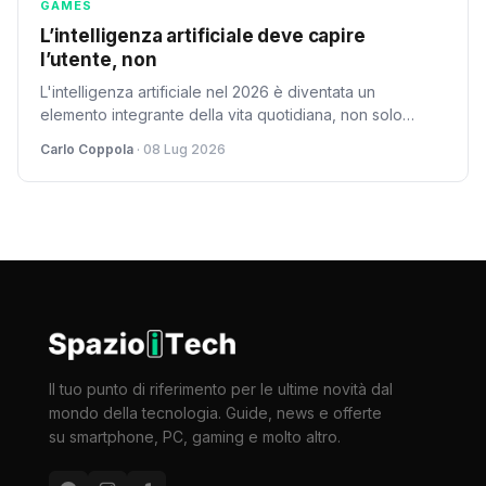
GAMES
L’intelligenza artificiale deve capire
l’utente, non
L'intelligenza artificiale nel 2026 è diventata un
elemento integrante della vita quotidiana, non solo
come strumento potente ma come assistente
Carlo Coppola
· 08 Lug 2026
comprensivo. La vera rivoluzione sta nell'anticipare le
esigenze umane prima che questi si rendano conto del
loro bisogno.
Il tuo punto di riferimento per le ultime novità dal
mondo della tecnologia. Guide, news e offerte
su smartphone, PC, gaming e molto altro.