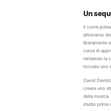
Un seque
Il cuore puls
attraverso di
liberamente s
curva di appr
rendendo la c
toccato uno s
David Davidov
creare uno st
della musica. 
studio prima 