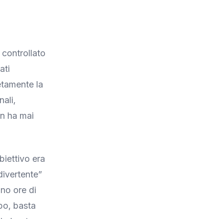
, controllato
ati
etamente la
ali,
on ha mai
biettivo era
divertente”
ono ore di
bo, basta