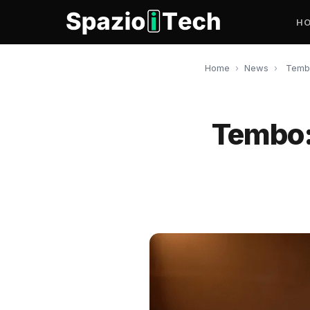
H
Home
›
News
›
Tembo
Tembo: