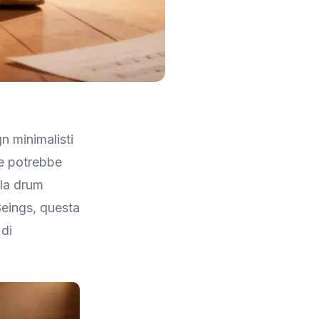
n minimalisti
he potrebbe
la drum
Beings, questa
 di