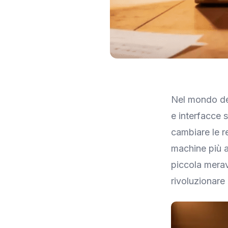
Immagine: Engadget
Nel mondo deg
e interfacce 
cambiare le r
machine più a
piccola merav
rivoluzionare