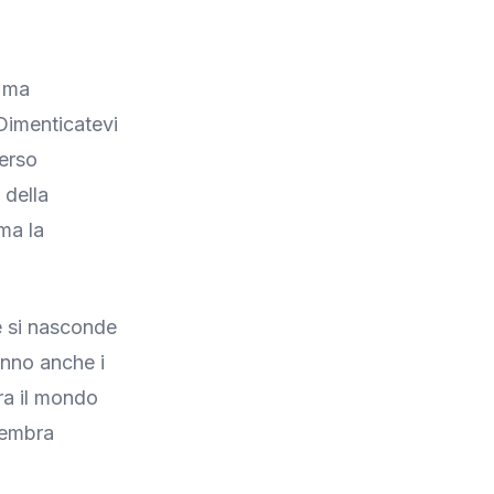
, ma
Dimenticatevi
verso
 della
ma la
e si nasconde
anno anche i
tra il mondo
 sembra