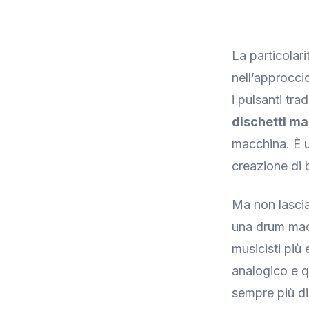
La particolar
nell’approcc
i pulsanti tra
dischetti ma
macchina. È u
creazione di b
Ma non lascia
una drum mach
musicisti più
analogico e q
sempre più di