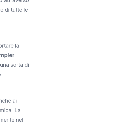
o attraverso
 di tutte le
rtare la
mpler
una sorta di
o
nche ai
tmica. La
amente nel