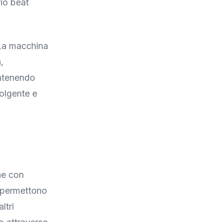
rio beat
 La macchina
n
,
antenendo
olgente e
ne con
permettono
ltri