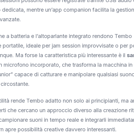
 sessioni possono essere registrate tramite USB audio 
o dedicata, mentre un’app companion facilita la gestione
avanzate.
ne a batteria e l’altoparlante integrato rendono Tembo
 portatile, ideale per jam session improvvisate o per po
nque. Ma forse la caratteristica più interessante è il
sa
 microfono incorporato, che trasforma la macchina in 
nior” capace di catturare e manipolare qualsiasi suon
 circostante.
ilità rende Tembo adatto non solo ai principianti, ma a
erti che cercano un approccio diverso alla creazione ri
i campionare suoni in tempo reale e integrarli immediat
n apre possibilità creative davvero interessanti.