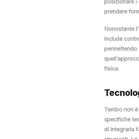
posizionare i
prendere for
Nonostante l’
include contro
permettendo d
quell’approcc
fisica.
Tecnolo
Tembo non è s
specifiche te
di integrarla