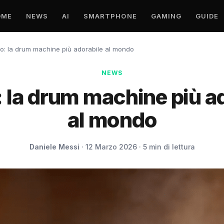
OME
NEWS
AI
SMARTPHONE
GAMING
GUIDE
: la drum machine più adorabile al mondo
NEWS
 la drum machine più ad
al mondo
Daniele Messi
· 12 Marzo 2026 · 5 min di lettura