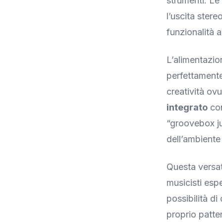
strumenti. Le
l’uscita stere
funzionalità 
L’alimentazio
perfettamente
creatività ovu
integrato
con
“groovebox ju
dell’ambiente
Questa versat
musicisti esp
possibilità d
proprio patter