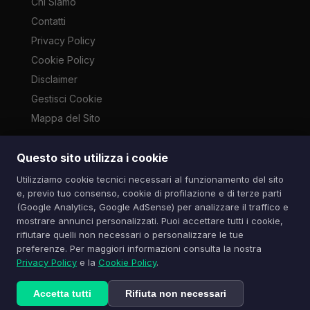
Chi Siamo
Contatti
Privacy Policy
Cookie Policy
Disclaimer
Gestisci Cookie
Mappa del Sito
Questo sito utilizza i cookie
Le immagini presenti su questo sito sono di proprietà dei
Utilizziamo cookie tecnici necessari al funzionamento del sito
rispettivi autori e vengono utilizzate a scopo informativo e di
e, previo tuo consenso, cookie di profilazione e di terze parti
cronaca ai sensi dell'art. 70 L. 633/1941. Contatti:
(Google Analytics, Google AdSense) per analizzare il traffico e
info@spazioitech.it
mostrare annunci personalizzati. Puoi accettare tutti i cookie,
rifiutare quelli non necessari o personalizzare le tue
preferenze. Per maggiori informazioni consulta la nostra
© 2026 Spazio iTech — Seven Trade SRLS — P.IVA:
Privacy Policy
e la
Cookie Policy
.
04077740985
Tutti i diritti riservati
Accetta tutti
Rifiuta non necessari