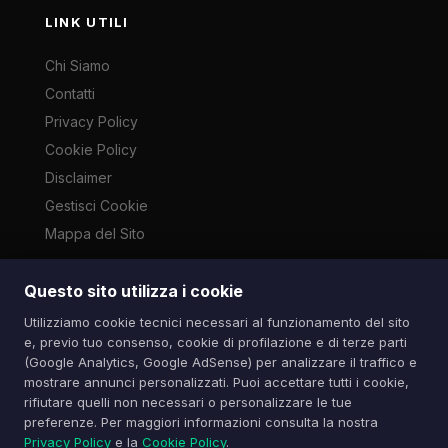
LINK UTILI
Chi Siamo
Contatti
Privacy Policy
Cookie Policy
Disclaimer
Gestisci Cookie
Mappa del Sito
Questo sito utilizza i cookie
Le immagini presenti su questo sito sono di proprietà dei
Utilizziamo cookie tecnici necessari al funzionamento del sito
rispettivi autori e vengono utilizzate a scopo informativo e di
e, previo tuo consenso, cookie di profilazione e di terze parti
cronaca ai sensi dell'art. 70 L. 633/1941. Contatti:
(Google Analytics, Google AdSense) per analizzare il traffico e
info@spazioitech.it
mostrare annunci personalizzati. Puoi accettare tutti i cookie,
rifiutare quelli non necessari o personalizzare le tue
preferenze. Per maggiori informazioni consulta la nostra
© 2026 Spazio iTech — Seven Trade SRLS — P.IVA:
Privacy Policy
e la
Cookie Policy
.
04077740985