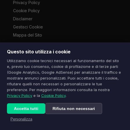
Privacy Policy
Cookie Policy
Disclaimer
Gestisci Cookie
Mappa del Sito
Questo sito utilizza i cookie
Le immagini presenti su questo sito sono di proprietà dei
Utilizziamo cookie tecnici necessari al funzionamento del sito
rispettivi autori e vengono utilizzate a scopo informativo e di
e, previo tuo consenso, cookie di profilazione e di terze parti
cronaca ai sensi dell'art. 70 L. 633/1941. Contatti:
(Google Analytics, Google AdSense) per analizzare il traffico e
info@spazioitech.it
mostrare annunci personalizzati. Puoi accettare tutti i cookie,
rifiutare quelli non necessari o personalizzare le tue
preferenze. Per maggiori informazioni consulta la nostra
© 2026 Spazio iTech — Seven Trade SRLS — P.IVA:
Privacy Policy
e la
Cookie Policy
.
04077740985
Tutti i diritti riservati
Accetta tutti
Rifiuta non necessari
Personalizza