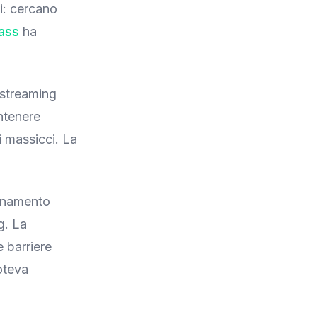
i: cercano
ass
ha
 streaming
ntenere
i massicci. La
bonamento
g. La
e barriere
oteva