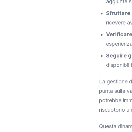
aggiunte s
Sfruttare 
ricevere avv
Verificar
esperienza
Seguire gl
disponibili
La gestione d
punta sulla v
potrebbe imma
riscuotono un
Questa dinam