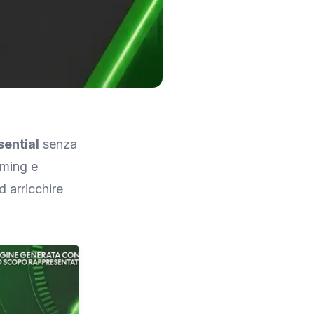
ential
senza
eaming e
 arricchire