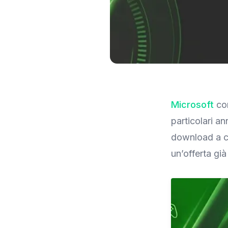
Immagine: Everyeye.it
Microsoft
con
particolari an
download a co
un’offerta già