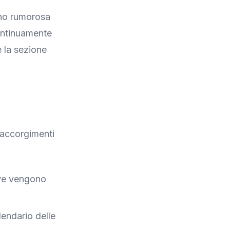
eno rumorosa
continuamente
e la sezione
i accorgimenti
ove vengono
endario delle