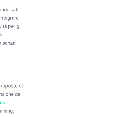
omunicati
integrare
tà per gli
la
o senza
 proposte di
nsione del
ass
gaming.