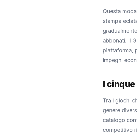
Questa modali
stampa eclata
gradualmente 
abbonati. Il G
piattaforma, 
impegni econo
I cinque 
Tra i giochi c
genere divers
catalogo con
competitivo r