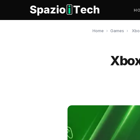
H
Home
›
Games
›
Xbox
Xbox