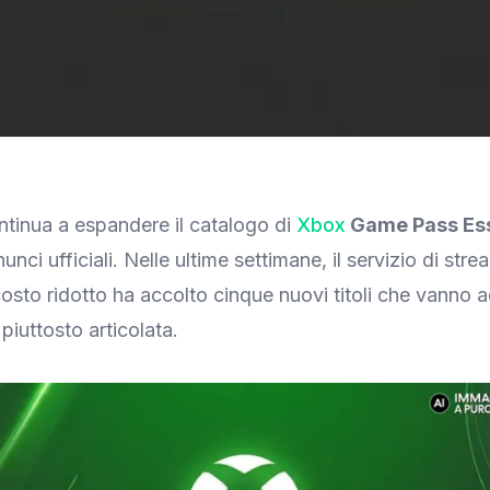
tinua a espandere il catalogo di
Xbox
Game Pass Ess
nunci ufficiali. Nelle ultime settimane, il servizio di str
sto ridotto ha accolto cinque nuovi titoli che vanno ad
 piuttosto articolata.