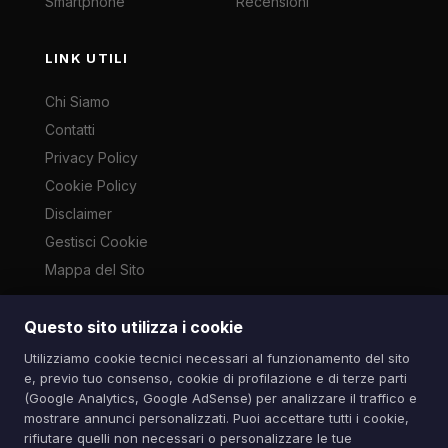
Smartphone
Recensioni
LINK UTILI
Chi Siamo
Contatti
Privacy Policy
Cookie Policy
Disclaimer
Gestisci Cookie
Mappa del Sito
Questo sito utilizza i cookie
Le immagini presenti su questo sito sono di proprietà dei
Utilizziamo cookie tecnici necessari al funzionamento del sito
rispettivi autori e vengono utilizzate a scopo informativo e di
e, previo tuo consenso, cookie di profilazione e di terze parti
cronaca ai sensi dell'art. 70 L. 633/1941. Contatti:
(Google Analytics, Google AdSense) per analizzare il traffico e
info@spazioitech.it
mostrare annunci personalizzati. Puoi accettare tutti i cookie,
rifiutare quelli non necessari o personalizzare le tue