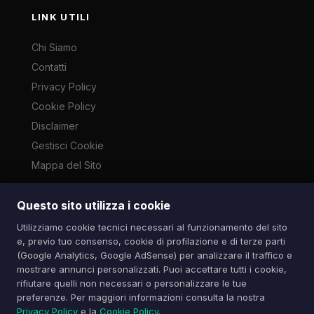
LINK UTILI
Chi Siamo
Contatti
Privacy Policy
Cookie Policy
Disclaimer
Gestisci Cookie
Mappa del Sito
Questo sito utilizza i cookie
Le immagini presenti su questo sito sono di proprietà dei
Utilizziamo cookie tecnici necessari al funzionamento del sito
rispettivi autori e vengono utilizzate a scopo informativo e di
e, previo tuo consenso, cookie di profilazione e di terze parti
cronaca ai sensi dell'art. 70 L. 633/1941. Contatti:
(Google Analytics, Google AdSense) per analizzare il traffico e
info@spazioitech.it
mostrare annunci personalizzati. Puoi accettare tutti i cookie,
rifiutare quelli non necessari o personalizzare le tue
preferenze. Per maggiori informazioni consulta la nostra
© 2026 Spazio iTech — Seven Trade SRLS — P.IVA:
Privacy Policy
e la
Cookie Policy
.
04077740985