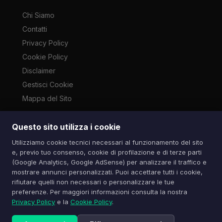
Chi Siamo
Contatti
Privacy Policy
Cookie Policy
Disclaimer
Gestisci Cookie
Mappa del Sito
Questo sito utilizza i cookie
Le immagini presenti su questo sito sono di proprietà dei
Utilizziamo cookie tecnici necessari al funzionamento del sito
rispettivi autori e vengono utilizzate a scopo informativo e di
e, previo tuo consenso, cookie di profilazione e di terze parti
cronaca ai sensi dell'art. 70 L. 633/1941. Contatti:
(Google Analytics, Google AdSense) per analizzare il traffico e
info@spazioitech.it
mostrare annunci personalizzati. Puoi accettare tutti i cookie,
rifiutare quelli non necessari o personalizzare le tue
preferenze. Per maggiori informazioni consulta la nostra
© 2026 Spazio iTech — Seven Trade SRLS — P.IVA:
Privacy Policy
e la
Cookie Policy
.
04077740985
Tutti i diritti riservati