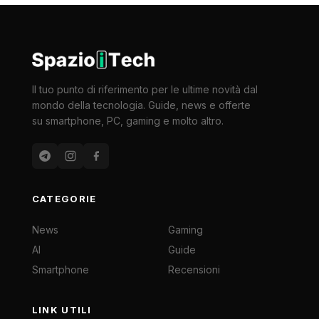
Il tuo punto di riferimento per le ultime novità dal
mondo della tecnologia. Guide, news e offerte
su smartphone, PC, gaming e molto altro.
CATEGORIE
News
Gaming
AI
Guide
Smartphone
Recensioni
LINK UTILI