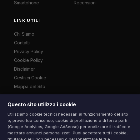
Smartphone
Recensioni
LINK UTILI
Chi Siamo
Contatti
Privacy Policy
Cookie Policy
Disclaimer
Gestisci Cookie
Mappa del Sito
Questo sito utilizza i cookie
Le immagini presenti su questo sito sono di proprietà dei
Utilizziamo cookie tecnici necessari al funzionamento del sito
rispettivi autori e vengono utilizzate a scopo informativo e di
e, previo tuo consenso, cookie di profilazione e di terze parti
cronaca ai sensi dell'art. 70 L. 633/1941. Contatti:
(Google Analytics, Google AdSense) per analizzare il traffico e
info@spazioitech.it
mostrare annunci personalizzati. Puoi accettare tutti i cookie,
rifiutare quelli non necessari o personalizzare le tue