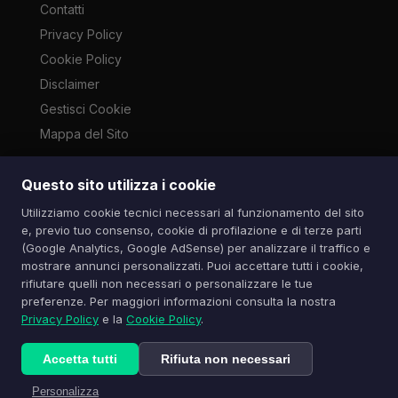
Contatti
Privacy Policy
Cookie Policy
Disclaimer
Gestisci Cookie
Mappa del Sito
Questo sito utilizza i cookie
Le immagini presenti su questo sito sono di proprietà dei
Utilizziamo cookie tecnici necessari al funzionamento del sito
rispettivi autori e vengono utilizzate a scopo informativo e di
e, previo tuo consenso, cookie di profilazione e di terze parti
cronaca ai sensi dell'art. 70 L. 633/1941. Contatti:
(Google Analytics, Google AdSense) per analizzare il traffico e
info@spazioitech.it
mostrare annunci personalizzati. Puoi accettare tutti i cookie,
rifiutare quelli non necessari o personalizzare le tue
preferenze. Per maggiori informazioni consulta la nostra
© 2026 Spazio iTech — Seven Trade SRLS — P.IVA:
Privacy Policy
e la
Cookie Policy
.
04077740985
Tutti i diritti riservati
Accetta tutti
Rifiuta non necessari
Personalizza