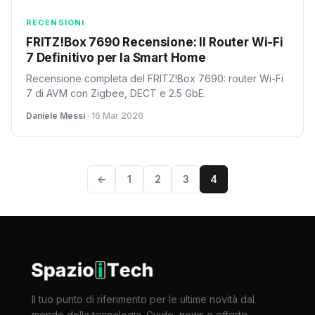
RECENSIONI
FRITZ!Box 7690 Recensione: Il Router Wi-Fi
7 Definitivo per la Smart Home
Recensione completa del FRITZ!Box 7690: router Wi-Fi
7 di AVM con Zigbee, DECT e 2.5 GbE.
Daniele Messi
· 16 Mar 2026
←
1
2
3
4
Il tuo punto di riferimento per le ultime novità dal
mondo della tecnologia. Guide, news e offerte