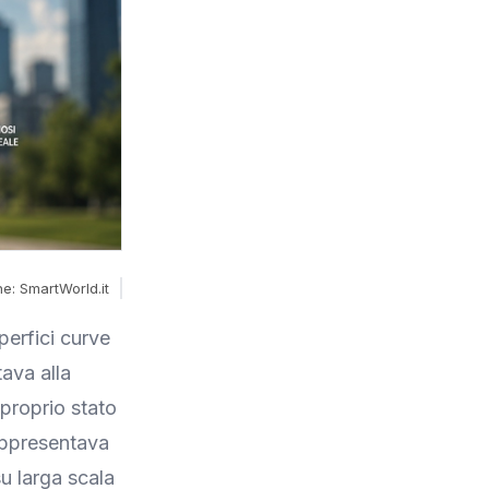
e: SmartWorld.it
uperfici curve
ava alla
 proprio stato
appresentava
su larga scala