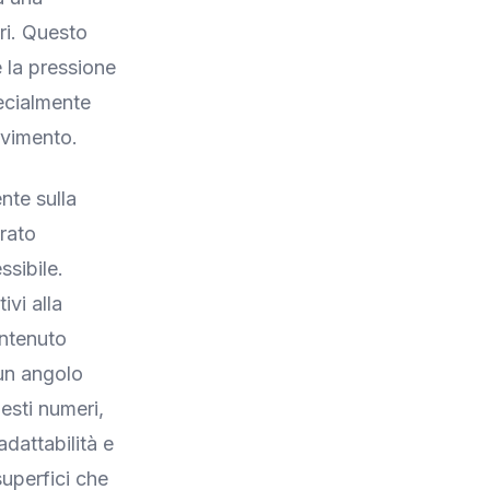
ori. Questo
e la pressione
pecialmente
ovimento.
nte sulla
trato
ssibile.
ivi alla
antenuto
un angolo
esti numeri,
dattabilità e
superfici che