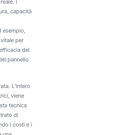
reale. I
tura, capacità
ad esempio,
vitale per
fficacia del
del pannello
ata. L’intero
rici, viene
sta tecnica
trato di
o i costi e i
a una