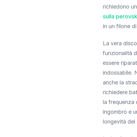
richiedono una
sulla perovsk
in un filone d
La vera disco
funzionalità 
essere ripara
indossabile. 
anche la stra
richiedere ba
la frequenza 
ingombro e un
longevità del