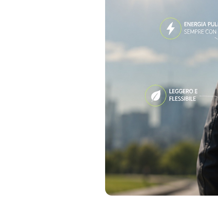
Immagine: SmartWorld.it