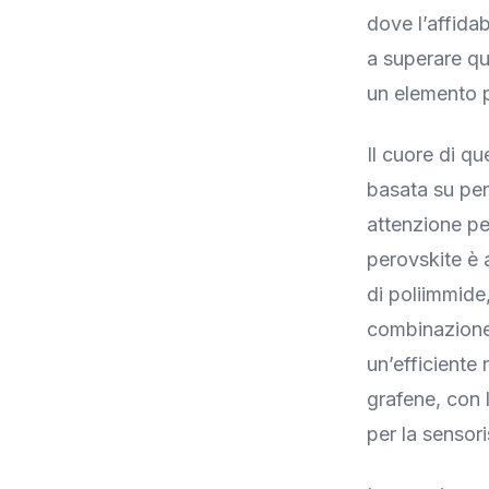
dove l’affida
a superare qu
un elemento 
Il cuore di qu
basata su pe
attenzione per
perovskite è a
di poliimmide
combinazione 
un’efficiente 
grafene, con l
per la sensor