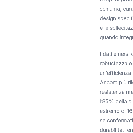
schiuma, carat
design specif
e le sollecit
quando integra
I dati emersi 
robustezza e l
un’efficienza 
Ancora più rile
resistenza me
l’85% della s
estremo di 16
se confermati
durabilità, re