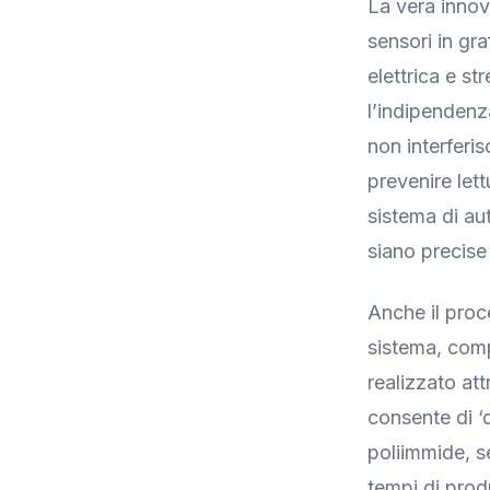
La vera innov
sensori in gr
elettrica e s
l’indipendenza
non interferi
prevenire let
sistema di au
siano precise 
Anche il proc
sistema, compr
realizzato at
consente di ‘
poliimmide, s
tempi di produ