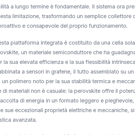
bilità a lungo termine è fondamentale. Il sistema ora pr
esta limitazione, trasformando un semplice collettore d
proattivo e consapevole del proprio funzionamento.
esta piattaforma integrata è costituito da una cella solar
rovskite, un materiale semiconduttore che ha guadagn
 la sua elevata efficienza e la sua flessibilità intrinsec
bbinata a sensori in grafene, il tutto assemblato su un 
, un polimero noto per la sua stabilità termica e mecca
di materiali non è casuale: la perovskite offre il poten
raccolta di energia in un formato leggero e pieghevole, 
e sue eccezionali proprietà elettriche e meccaniche, si 
istica avanzata.