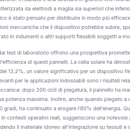
terizzata da elettrodi a maglia sia superiori che inferi
ico è stato pensato per distribuire in modo più efficac
azioni meccaniche che il dispositivo potrebbe subire, s
to in indumenti o altri supporti flessibili soggetti a m
dai test di laboratorio offrono una prospettiva promette
’efficienza di questi pannelli. La cella solare ha dimos
del 13,2%, un valore significativo per un dispositivo fle
vanti per le applicazioni indossabili sono i risultati relat
ccanica: dopo 200 cicli di piegatura, il pannello ha m
ua potenza massima. Inoltre, anche quando piegato a 
0 gradi, ha continuato a erogare l’80% dell’energia. Qu
 in contesti operativi reali, suggeriscono una notevole a
ndendo il materiale idoneo all’integrazione su tessuti e 