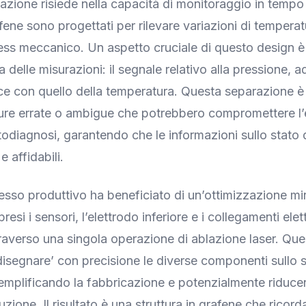
azione risiede nella capacità di monitoraggio in tempo 
afene sono progettati per rilevare variazioni di tempera
tress meccanico. Un aspetto cruciale di questo design è
 delle misurazioni: il segnale relativo alla pressione, 
sce con quello della temperatura. Questa separazione è 
ture errate o ambigue che potrebbero compromettere l’e
todiagnosi, garantendo che le informazioni sullo stato 
e affidabili.
esso produttivo ha beneficiato di un’ottimizzazione mir
esi i sensori, l’elettrodo inferiore e i collegamenti elett
traverso una singola operazione di ablazione laser. Que
disegnare’ con precisione le diverse componenti sullo s
emplificando la fabbricazione e potenzialmente riducend
zione. Il risultato è una struttura in grafene che ricord