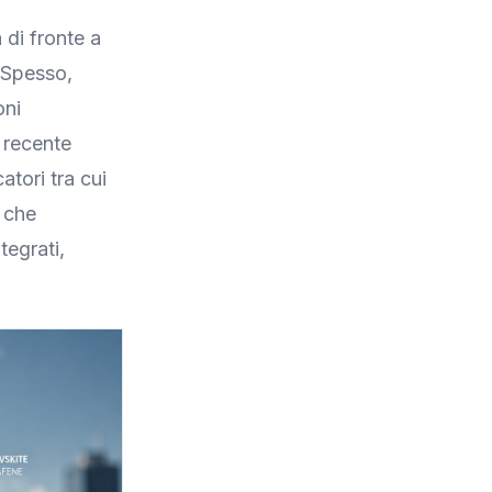
 di fronte a
. Spesso,
oni
 recente
atori tra cui
e che
tegrati,