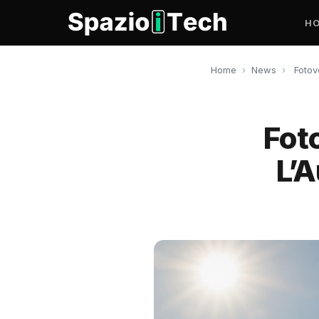
H
Home
›
News
›
Fotov
Fot
L’