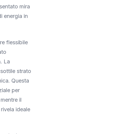
esentato mira
i energia in
e flessibile
ato
a. La
sottile strato
nica. Questa
ziale per
mentre il
rivela ideale