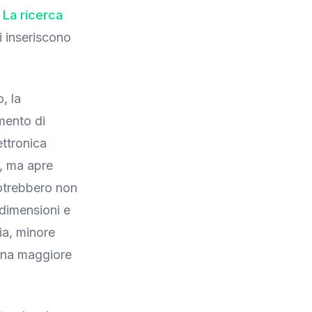
.
La ricerca
si inseriscono
, la
mento di
ettronica
i, ma apre
otrebbero non
 dimensioni e
ia, minore
una maggiore