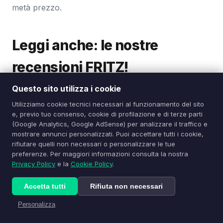
metà prezzo.
Leggi anche: le nostre
recensioni FRITZ!
Questo sito utilizza i cookie
FRITZ!Box 5690 Pro: il flagship Wi-Fi 7 con
Utilizziamo cookie tecnici necessari al funzionamento del sito
fibra, DSL, DECT e Zigbee
(il mio mesh
e, previo tuo consenso, cookie di profilazione e di terze parti
(Google Analytics, Google AdSense) per analizzare il traffico e
master)
mostrare annunci personalizzati. Puoi accettare tutti i cookie,
rifiutare quelli non necessari o personalizzare le tue
FRITZ!Repeater 3000 AX: Tri-Band Wi-Fi 6
preferenze. Per maggiori informazioni consulta la nostra
per Tutta la Casa
Privacy Policy
e la
Cookie Policy
.
FRITZ!Repeater 1200 AX: Compatto,
Accetta tutti
Rifiuta non necessari
Economico e Wi-Fi 6
Personalizza
FRITZ!Box 7590 AX: Il Re dei Router DSL