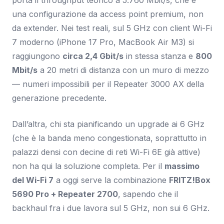
porta il throughput teorico a 5.760 Mbit/s, che è
una configurazione da access point premium, non
da extender. Nei test reali, sul 5 GHz con client Wi-Fi
7 moderno (iPhone 17 Pro, MacBook Air M3) si
raggiungono
circa 2,4 Gbit/s
in stessa stanza e
800
Mbit/s
a 20 metri di distanza con un muro di mezzo
— numeri impossibili per il Repeater 3000 AX della
generazione precedente.
Dall’altra, chi sta pianificando un upgrade ai 6 GHz
(che è la banda meno congestionata, soprattutto in
palazzi densi con decine di reti Wi-Fi 6E già attive)
non ha qui la soluzione completa. Per il
massimo
del Wi-Fi 7
a oggi serve la combinazione
FRITZ!Box
5690 Pro + Repeater 2700
, sapendo che il
backhaul fra i due lavora sul 5 GHz, non sui 6 GHz.