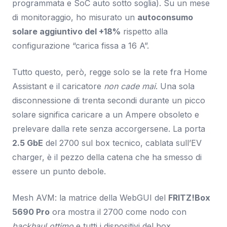
programmata e SoC auto sotto soglia). Su un mese
di monitoraggio, ho misurato un
autoconsumo
solare aggiuntivo del +18%
rispetto alla
configurazione “carica fissa a 16 A”.
Tutto questo, però, regge solo se la rete fra Home
Assistant e il caricatore
non cade mai
. Una sola
disconnessione di trenta secondi durante un picco
solare significa caricare a un Ampere obsoleto e
prelevare dalla rete senza accorgersene. La porta
2.5 GbE
del 2700 sul box tecnico, cablata sull’EV
charger, è il pezzo della catena che ha smesso di
essere un punto debole.
Mesh AVM: la matrice della WebGUI del
FRITZ!Box
5690 Pro
ora mostra il 2700 come nodo con
backhaul ottimo
e tutti i dispositivi del box