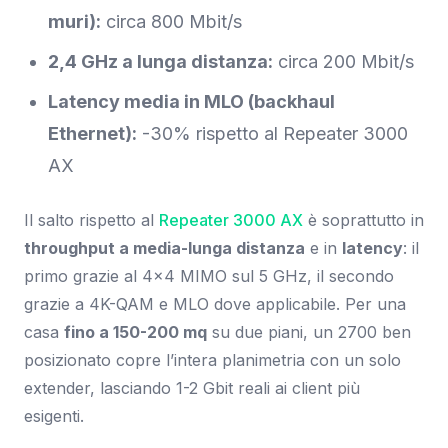
muri):
circa 800 Mbit/s
2,4 GHz a lunga distanza:
circa 200 Mbit/s
Latency media in MLO (backhaul
Ethernet):
-30% rispetto al Repeater 3000
AX
Il salto rispetto al
Repeater 3000 AX
è soprattutto in
throughput a media-lunga distanza
e in
latency
: il
primo grazie al 4×4 MIMO sul 5 GHz, il secondo
grazie a 4K-QAM e MLO dove applicabile. Per una
casa
fino a 150-200 mq
su due piani, un 2700 ben
posizionato copre l’intera planimetria con un solo
extender, lasciando 1-2 Gbit reali ai client più
esigenti.