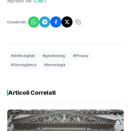
Ripreso da:
CNET
Condividi:
#diritti digitali
#geofencing
#Privacy
#Sorveglianza
#tecnologia
Articoli Correlati