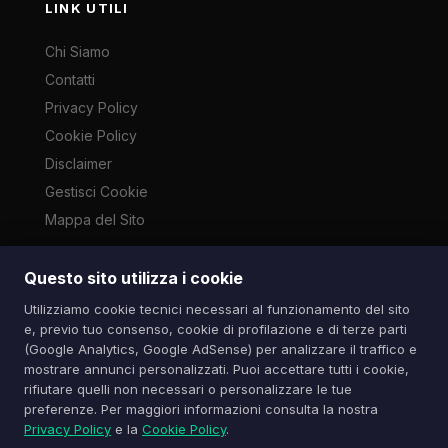
LINK UTILI
Chi Siamo
Contatti
Privacy Policy
Cookie Policy
Disclaimer
Gestisci Cookie
Mappa del Sito
Questo sito utilizza i cookie
Le immagini presenti su questo sito sono di proprietà dei
Utilizziamo cookie tecnici necessari al funzionamento del sito
rispettivi autori e vengono utilizzate a scopo informativo e di
e, previo tuo consenso, cookie di profilazione e di terze parti
cronaca ai sensi dell'art. 70 L. 633/1941. Contatti:
(Google Analytics, Google AdSense) per analizzare il traffico e
info@spazioitech.it
mostrare annunci personalizzati. Puoi accettare tutti i cookie,
rifiutare quelli non necessari o personalizzare le tue
preferenze. Per maggiori informazioni consulta la nostra
© 2026 Spazio iTech — Seven Trade SRLS — P.IVA:
Privacy Policy
e la
Cookie Policy
.
04077740985
Tutti i diritti riservati