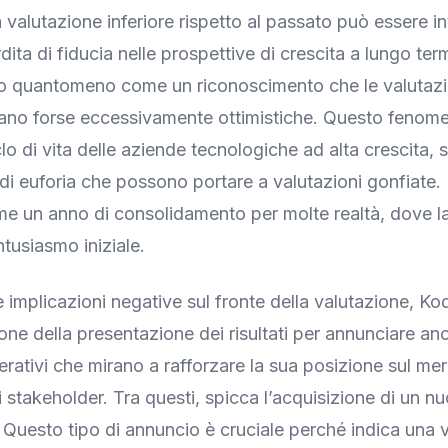
 valutazione inferiore rispetto al passato può essere in
ita di fiducia nelle prospettive di crescita a lungo ter
 o quantomeno come un riconoscimento che le valutazi
rano forse eccessivamente ottimistiche. Questo fenom
clo di vita delle aziende tecnologiche ad alta crescita,
di euforia che possono portare a valutazioni gonfiate. 
e un anno di consolidamento per molte realtà, dove l
ntusiasmo iniziale.
 implicazioni negative sul fronte della valutazione, Ko
ione della presentazione dei risultati per annunciare an
perativi che mirano a rafforzare la sua posizione sul me
i stakeholder. Tra questi, spicca l’acquisizione di un n
Questo tipo di annuncio è cruciale perché indica una 