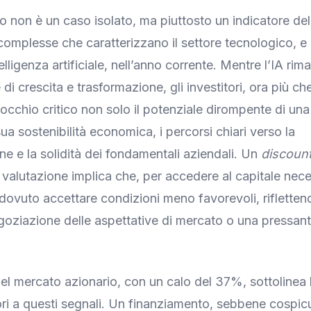
 non è un caso isolato, ma piuttosto un indicatore de
complesse che caratterizzano il settore tecnologico, e 
telligenza artificiale, nell’anno corrente. Mentre l’IA r
i crescita e trasformazione, gli investitori, ora più ch
occhio critico non solo il potenziale dirompente di una
ua sostenibilità economica, i percorsi chiari verso la
e e la solidità dei fondamentali aziendali. Un
discoun
 valutazione implica che, per accedere al capitale nece
dovuto accettare condizioni meno favorevoli, riflette
egoziazione delle aspettative di mercato o una pressan
el mercato azionario, con un calo del 37%, sottolinea l
tori a questi segnali. Un finanziamento, sebbene cospic