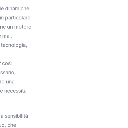
lle dinamiche
in particolare
imane un motore
e mai,
 tecnologia,
t
così
ssario,
ndo una
te necessità
a sensibilità
uo, che