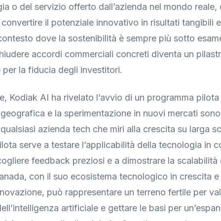
gia o del servizio offerto dall’azienda nel mondo reale
convertire il potenziale innovativo in risultati tangibili e
 contesto dove la sostenibilità è sempre più sotto esam
 chiudere accordi commerciali concreti diventa un pilast
er la fiducia degli investitori.
e, Kodiak AI ha rivelato l’avvio di un programma pilota
geografica e la sperimentazione in nuovi mercati sono
 qualsiasi azienda tech che miri alla crescita su larga s
ta serve a testare l’applicabilità della tecnologia in c
cogliere feedback preziosi e a dimostrare la scalabilità 
 Canada, con il suo ecosistema tecnologico in crescita e
innovazione, può rappresentare un terreno fertile per va
ell’intelligenza artificiale e gettare le basi per un’espa