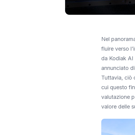
Immagine: TechCrunch
Nel panorama 
fluire verso 
da Kodiak AI 
annunciato di 
Tuttavia, ciò
cui questo fi
valutazione 
valore delle s