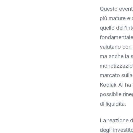
Questo evento
più mature e 
quello dell’in
fondamentale d
valutano con 
ma anche la s
monetizzazion
marcato sulla
Kodiak AI ha 
possibile rin
di liquidità.
La reazione d
degli investi