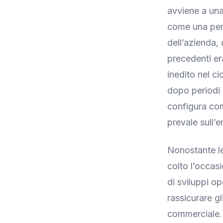
avviene a una
come una perd
dell’azienda,
precedenti e
inedito nel ci
dopo periodi 
configura com
prevale sull’e
Nonostante le
colto l’occas
di sviluppi o
rassicurare gl
commerciale. 