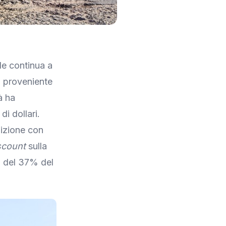
le continua a
a proveniente
à ha
di dollari.
dizione con
scount
sulla
o del 37% del