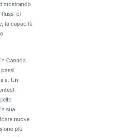
, dimostrando
 flussi di
e, la capacità
ro
 in Canada.
 passi
cala. Un
ontesti
delle
 la sua
lidare nuove
nsione più