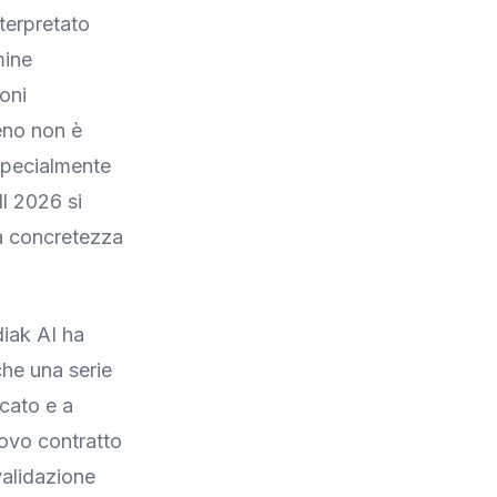
terpretato
mine
oni
eno non è
 specialmente
Il 2026 si
a concretezza
diak AI ha
che una serie
rcato e a
uovo contratto
validazione