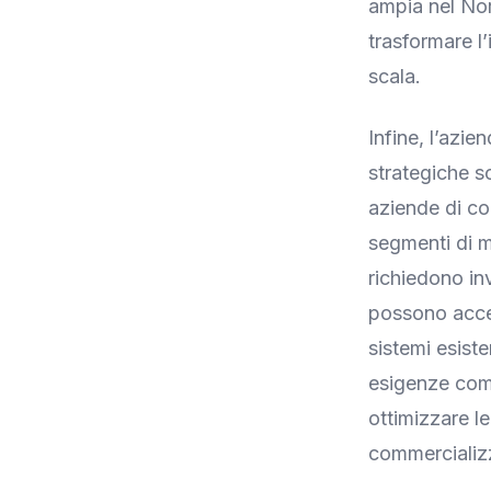
ampia nel Nor
trasformare l
scala.
Infine, l’azi
strategiche s
aziende di c
segmenti di me
richiedono in
possono accel
sistemi esist
esigenze comp
ottimizzare l
commercializ