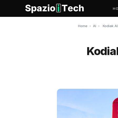
H
Home
›
AI
›
Kodiak AI
Kodia