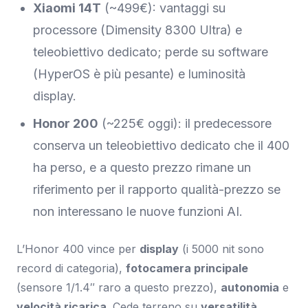
Xiaomi 14T
(~499€): vantaggi su
processore (Dimensity 8300 Ultra) e
teleobiettivo dedicato; perde su software
(HyperOS è più pesante) e luminosità
display.
Honor 200
(~225€ oggi): il predecessore
conserva un teleobiettivo dedicato che il 400
ha perso, e a questo prezzo rimane un
riferimento per il rapporto qualità-prezzo se
non interessano le nuove funzioni AI.
L’Honor 400 vince per
display
(i 5000 nit sono
record di categoria),
fotocamera principale
(sensore 1/1.4″ raro a questo prezzo),
autonomia
e
velocità ricarica
. Cede terreno su
versatilità