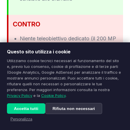
CONTRO
Niente teleobiettivo dedicato (il 200 MP
fa solo crop digitale)
Questo sito utilizza i cookie
Ultrawide debole in scarsa luce
Utilizziamo cookie tecnici necessari al funzionamento del sito
e, previo tuo consenso, cookie di profilazione e di terze parti
Niente ricarica wireless
(Google Analytics, Google AdSense) per analizzare il traffico e
mostrare annunci personalizzati. Puoi accettare tutti i cookie,
Caricatore non incluso in confezione
rifiutare quelli non necessari o personalizzare le tue
preferenze. Per maggiori informazioni consulta la nostra
Telaio in policarbonato (back in vetro),
Privacy Policy
e la
Cookie Policy
.
look meno premium dei flagship
Accetta tutti
Rifiuta non necessari
Snapdragon 7 Gen 3 mostra throttling nei
Personalizza
giochi pesanti prolungati