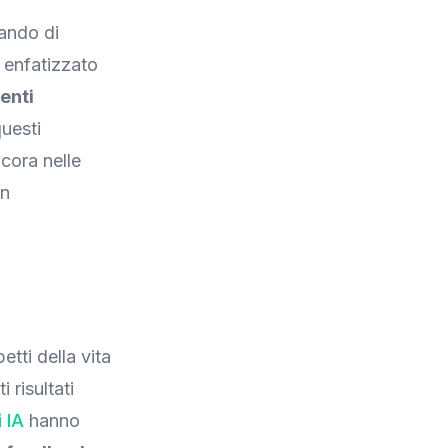
cando di
o enfatizzato
enti
uesti
cora nelle
on
tti della vita
 risultati
 IA
hanno