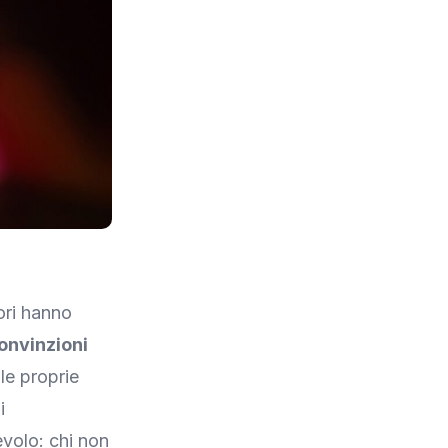
tori hanno
convinzioni
lle proprie
i
volo: chi non