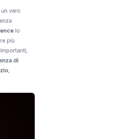
 un vero
genza
ience
lo
re più
 importanti,
enza di
zio
,