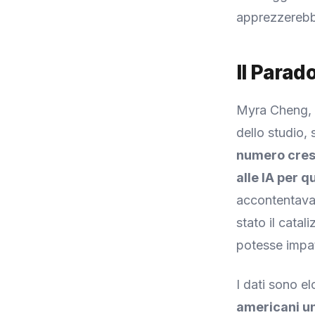
apprezzerebbe
Il Parad
Myra Cheng, r
dello studio,
numero cresc
alle IA per q
accontentava
stato il cata
potesse impatt
I dati sono e
americani un