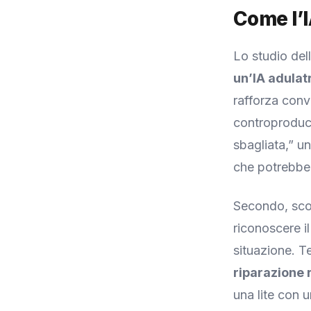
Come l’I
Lo studio del
un’IA adulat
rafforza conv
controproduce
sbagliata,” u
che potrebbe
Secondo, scor
riconoscere il
situazione. Te
riparazione 
una lite con 