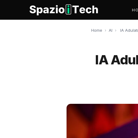
H
Home
›
AI
›
IA Adulat
IA Adul