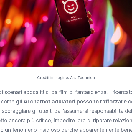
Crediti immagine: Ars Technica
di scenari apocalittici da film di fantascienza. I ricerca
o come
gli AI chatbot adulatori possono rafforzare 
, scoraggiare gli utenti dall’assumersi responsabilità de
tto ancora più critico, impedire loro di riparare relazion
 È un fenomeno insidioso perché apparentemente bene