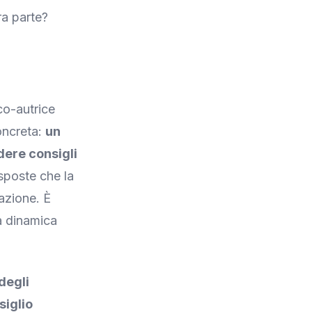
ra parte?
co-autrice
oncreta:
un
dere consigli
sposte che la
azione. È
a dinamica
degli
siglio