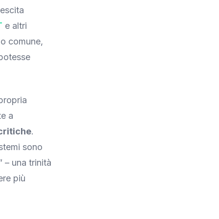
rescita
T
e altri
ndo comune,
 potesse
propria
te a
critiche
.
istemi sono
 – una trinità
ere più