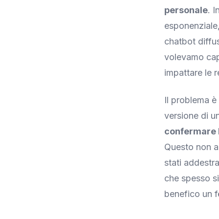
personale
. 
esponenziale,
chatbot diffu
volevamo cap
impattare le r
Il problema è
versione di u
confermare l
Questo non ac
stati addestra
che spesso s
benefico un f