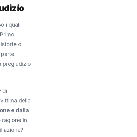
udizio
o i quali
 Primo,
istorte o
 parte
n pregiudizio
 di
vittima della
ione e dalla
 ragione in
iliazione?