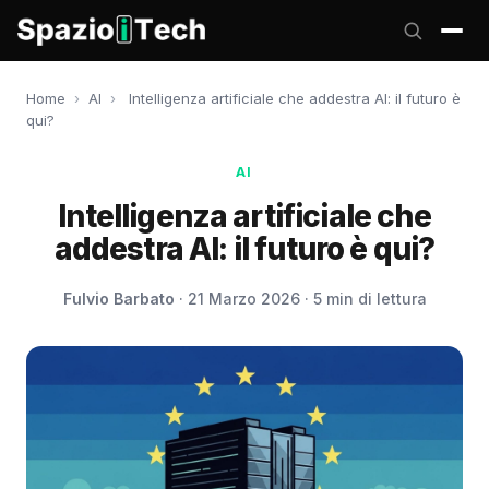
Home
›
AI
›
Intelligenza artificiale che addestra AI: il futuro è
qui?
AI
Intelligenza artificiale che
addestra AI: il futuro è qui?
Fulvio Barbato
· 21 Marzo 2026 · 5 min di lettura