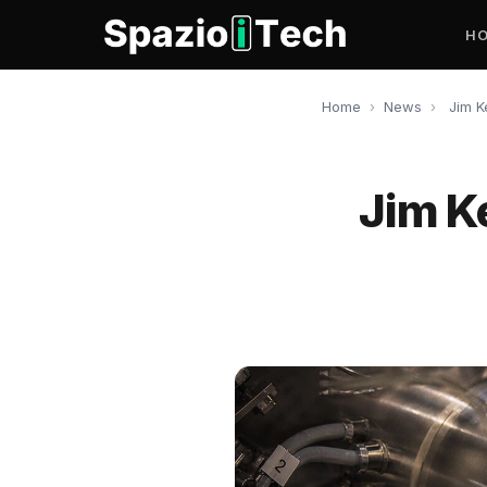
H
Home
›
News
›
Jim K
Jim Ke