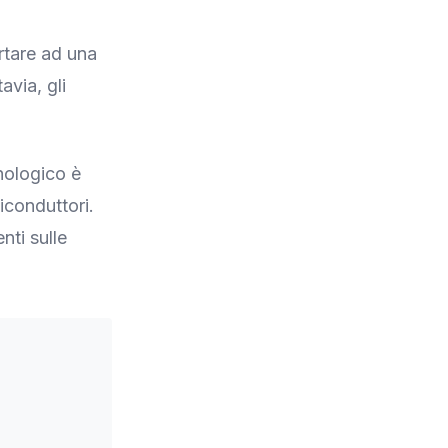
ortare ad una
avia, gli
nologico è
iconduttori.
nti sulle