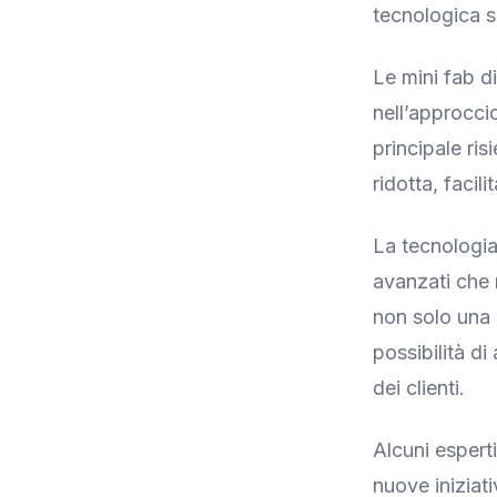
tecnologica si
Le mini fab d
nell’approcci
principale ris
ridotta, facil
La tecnologia 
avanzati che 
non solo una 
possibilità d
dei clienti.
Alcuni espert
nuove iniziati