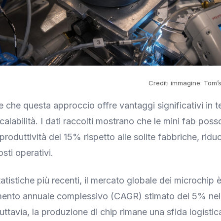
Crediti immagine: Tom’s
e che questa approccio offre vantaggi significativi in te
 scalabilità. I dati raccolti mostrano che le mini fab pos
roduttività del 15% rispetto alle solite fabbriche, ridu
sti operativi.
tistiche più recenti, il mercato globale dei microchip è
mento annuale complessivo (CAGR) stimato del 5% nel
ttavia, la produzione di chip rimane una sfida logistic