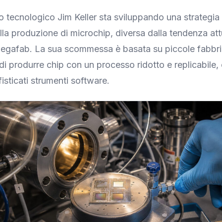
to tecnologico Jim Keller sta sviluppando una strategia
la produzione di microchip, diversa dalla tendenza at
 megafab. La sua scommessa è basata su piccole fabbri
di produrre chip con un processo ridotto e replicabile, 
isticati strumenti software.