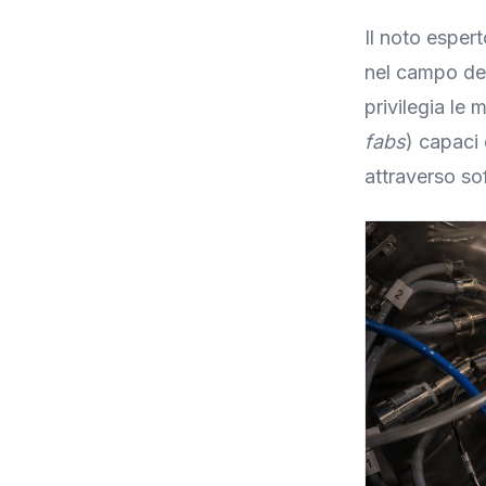
Il noto esper
nel campo del
privilegia le
fabs
) capaci 
attraverso sof