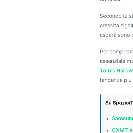
Secondo le st
crescita signi
esperti sono c
Per comprend
essenziale mo
Tom’s Hardw
tendenze più 
Su Spazioi
Samsung 
CXMT sf