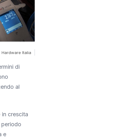
 Hardware Italia
rmini di
sono
cendo al
 in crescita
 periodo
a e