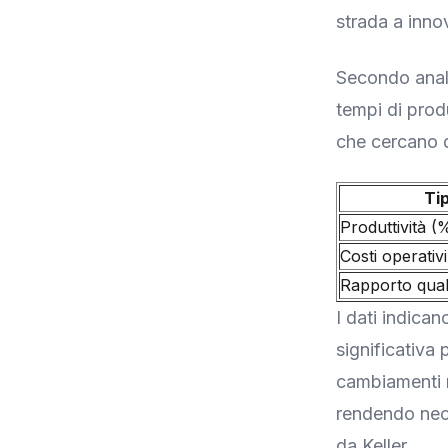
strada a inno
Secondo anali
tempi di prod
che cercano d
Ti
Produttività (
Costi operativi
Rapporto qual
I dati indica
significativa 
cambiamenti r
rendendo nece
da Keller.