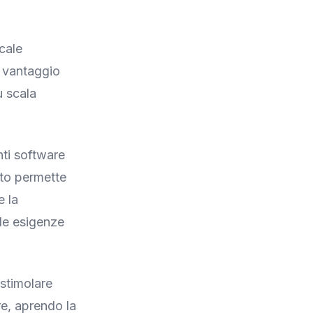
cale
l vantaggio
u scala
nti software
sto permette
e la
lle esigenze
 stimolare
re, aprendo la