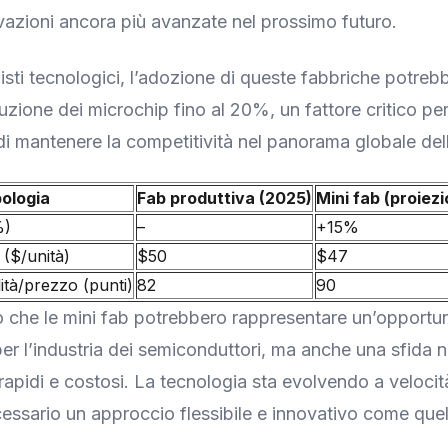
vazioni ancora più avanzate nel prossimo futuro.
sti tecnologici, l’adozione di queste fabbriche potrebbe
uzione dei microchip fino al 20%, un fattore critico pe
i mantenere la competitività nel panorama globale del
pologia
Fab produttiva (2025)
Mini fab (proiez
%)
–
+15%
 ($/unità)
$50
$47
ità/prezzo (punti)
82
90
no che le mini fab potrebbero rappresentare un’opportun
per l’industria dei semiconduttori, ma anche una sfida n
apidi e costosi. La tecnologia sta evolvendo a velocità
ssario un approccio flessibile e innovativo come que