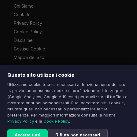
Chi Siamo
Contatti
Privacy Policy
Cookie Policy
Disclaimer
Gestisci Cookie
Mappa del Sito
Questo sito utilizza i cookie
Le immagini presenti su questo sito sono di proprietà dei
Utilizziamo cookie tecnici necessari al funzionamento del sito
rispettivi autori e vengono utilizzate a scopo informativo e di
e, previo tuo consenso, cookie di profilazione e di terze parti
cronaca ai sensi dell'art. 70 L. 633/1941. Contatti:
(Google Analytics, Google AdSense) per analizzare il traffico e
info@spazioitech.it
mostrare annunci personalizzati. Puoi accettare tutti i cookie,
rifiutare quelli non necessari o personalizzare le tue
preferenze. Per maggiori informazioni consulta la nostra
© 2026 Spazio iTech — Seven Trade SRLS — P.IVA:
Privacy Policy
e la
Cookie Policy
.
04077740985
Tutti i diritti riservati
Accetta tutti
Rifiuta non necessari