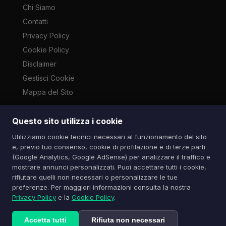
Chi Siamo
Contatti
Privacy Policy
Cookie Policy
Disclaimer
Gestisci Cookie
Mappa del Sito
Questo sito utilizza i cookie
Le immagini presenti su questo sito sono di proprietà dei
Utilizziamo cookie tecnici necessari al funzionamento del sito
rispettivi autori e vengono utilizzate a scopo informativo e di
e, previo tuo consenso, cookie di profilazione e di terze parti
cronaca ai sensi dell'art. 70 L. 633/1941. Contatti:
(Google Analytics, Google AdSense) per analizzare il traffico e
info@spazioitech.it
mostrare annunci personalizzati. Puoi accettare tutti i cookie,
rifiutare quelli non necessari o personalizzare le tue
preferenze. Per maggiori informazioni consulta la nostra
© 2026 Spazio iTech — Seven Trade SRLS — P.IVA:
Privacy Policy
e la
Cookie Policy
.
04077740985
Tutti i diritti riservati
Accetta tutti
Rifiuta non necessari