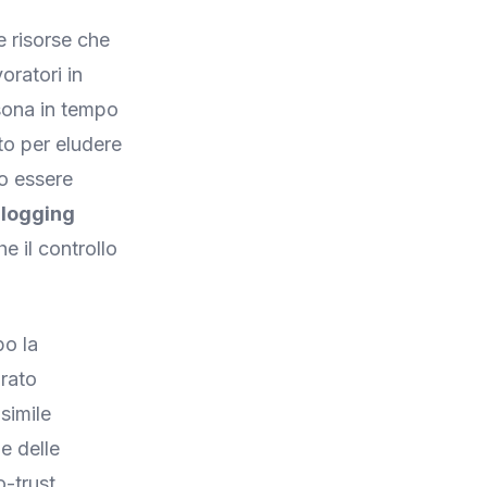
e risorse che
oratori in
rsona in tempo
to per eludere
to essere
 logging
e il controllo
po la
orato
simile
le delle
o-trust