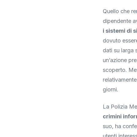
Quello che re
dipendente a
i sistemi di 
dovuto essere
dati su larga 
un’azione pre
scoperto. Met
relativamente 
giorni.
La Polizia Me
crimini info
suo, ha confe
utenti interes