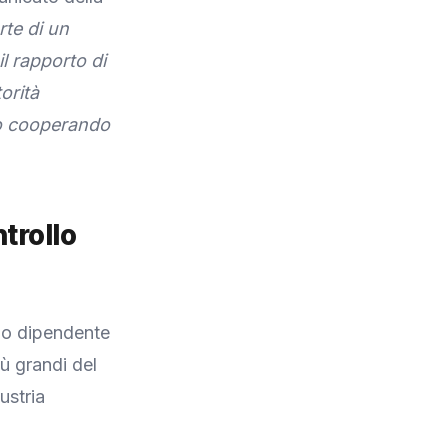
te di un
l rapporto di
torità
mo cooperando
trollo
lo dipendente
iù grandi del
ustria