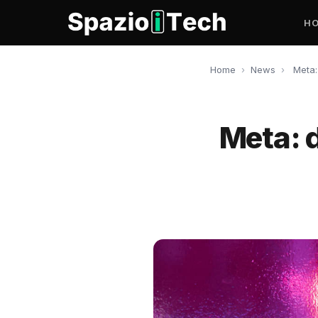
H
Home
›
News
›
Meta:
Meta: 