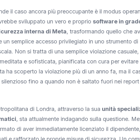
nde il caso ancora più preoccupante è il modus operand
vrebbe sviluppato un vero e proprio
software in grad
sicurezza interna di Meta
, trasformando quello che a
 un semplice accesso privilegiato in uno strumento di
scala. Non si tratta di una semplice violazione casuale,
meditata e sofisticata, pianificata con cura per evitare
a ha scoperto la violazione più di un anno fa, ma il ca
silenzioso fino a quando non è saltato fuori nei report 
tropolitana di Londra, attraverso la sua
unità speciali
rmatici
, sta attualmente indagando sulla questione. Me
rmato di aver immediatamente licenziato il dipendente, 
sati e rafforzato le proprie misure di sicurezza. Un com