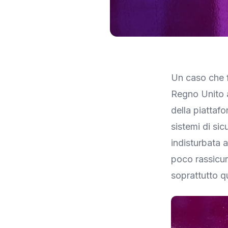
Immagine: Engadget
Un caso che f
Regno Unito a
della piattafo
sistemi di si
indisturbata 
poco rassicura
soprattutto q