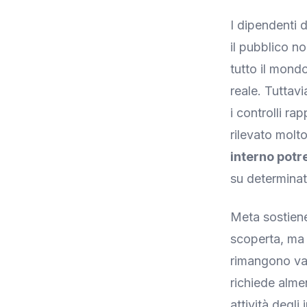
I dipendenti 
il pubblico n
tutto il mond
reale. Tuttav
i controlli r
rilevato molt
interno potr
su determinati
Meta sostiene
scoperta, ma i
rimangono vag
richiede almen
attività degli