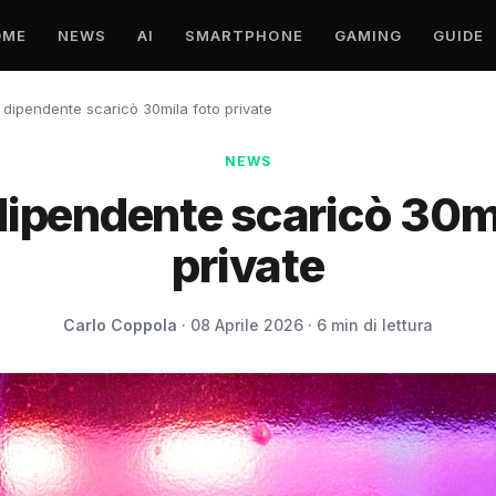
OME
NEWS
AI
SMARTPHONE
GAMING
GUIDE
 dipendente scaricò 30mila foto private
NEWS
dipendente scaricò 30mi
private
Carlo Coppola
· 08 Aprile 2026 · 6 min di lettura