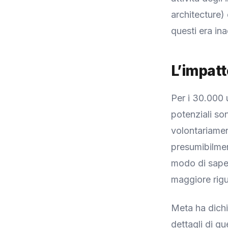
architecture)
questi era in
L’impatt
Per i 30.000 
potenziali son
volontariamen
presumibilmen
modo di sape
maggiore rigua
Meta ha dichi
dettagli di q