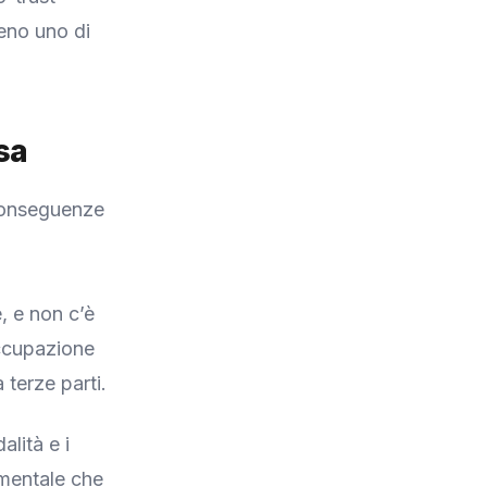
meno uno di
sa
 conseguenze
, e non c’è
occupazione
 terze parti.
alità e i
amentale che