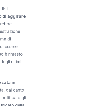
i: il
o di aggirare
vrebbe
 estrazione
 ma di
 di essere
so è rimasto
degli ultimi
zzata in
ta, dal canto
notificato gli
unicato della