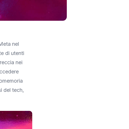
Meta nel
e di utenti
breccia nei
accedere
promemoria
i del tech,