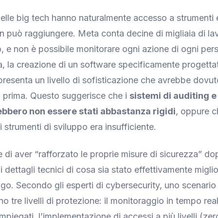
delle big tech hanno naturalmente accesso a strumenti 
on può raggiungere. Meta conta decine di migliaia di lav
o, e non è possibile monitorare ogni azione di ogni pe
ia, la creazione di un software specificamente progetta
appresenta un livello di sofisticazione che avrebbe dovu
o prima. Questo suggerisce che i
sistemi di auditing e
ebbero non essere stati abbastanza rigidi
, oppure ch
 strumenti di sviluppo era insufficiente.
 di aver “rafforzato le proprie misure di sicurezza” do
 dettagli tecnici di cosa sia stato effettivamente migli
o. Secondo gli esperti di cybersecurity, uno scenario 
o tre livelli di protezione: il monitoraggio in tempo rea
 impiegati, l’implementazione di accessi a più livelli (zer