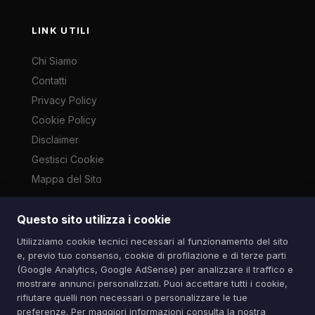
LINK UTILI
Chi Siamo
Contatti
Privacy Policy
Cookie Policy
Disclaimer
Gestisci Cookie
Mappa del Sito
Questo sito utilizza i cookie
Le immagini presenti su questo sito sono di proprietà dei
Utilizziamo cookie tecnici necessari al funzionamento del sito
rispettivi autori e vengono utilizzate a scopo informativo e di
e, previo tuo consenso, cookie di profilazione e di terze parti
cronaca ai sensi dell'art. 70 L. 633/1941. Contatti:
(Google Analytics, Google AdSense) per analizzare il traffico e
info@spazioitech.it
mostrare annunci personalizzati. Puoi accettare tutti i cookie,
rifiutare quelli non necessari o personalizzare le tue
preferenze. Per maggiori informazioni consulta la nostra
© 2026 Spazio iTech — Seven Trade SRLS — P.IVA: