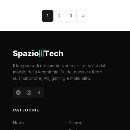
1
2
3
→
Il tuo punto di riferimento per le ultime novità dal
mondo della tecnologia. Guide, news e offerte
su smartphone, PC, gaming e molto altro.
CATEGORIE
News
Gaming