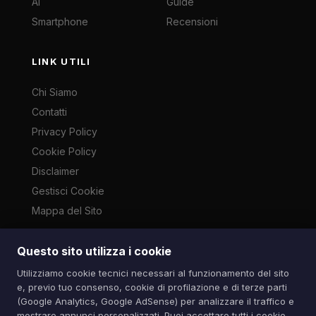
AI
Guide
Smartphone
Recensioni
LINK UTILI
Chi Siamo
Contatti
Privacy Policy
Cookie Policy
Disclaimer
Gestisci Cookie
Mappa del Sito
Questo sito utilizza i cookie
Le immagini presenti su questo sito sono di proprietà dei
Utilizziamo cookie tecnici necessari al funzionamento del sito
rispettivi autori e vengono utilizzate a scopo informativo e di
e, previo tuo consenso, cookie di profilazione e di terze parti
cronaca ai sensi dell'art. 70 L. 633/1941. Contatti:
(Google Analytics, Google AdSense) per analizzare il traffico e
info@spazioitech.it
mostrare annunci personalizzati. Puoi accettare tutti i cookie,