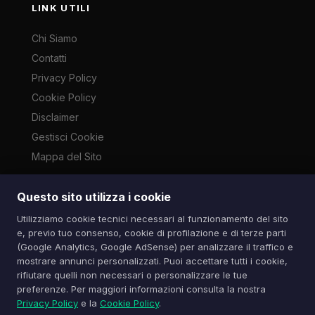
LINK UTILI
Chi Siamo
Contatti
Privacy Policy
Cookie Policy
Disclaimer
Gestisci Cookie
Mappa del Sito
Questo sito utilizza i cookie
Le immagini presenti su questo sito sono di proprietà dei
Utilizziamo cookie tecnici necessari al funzionamento del sito
rispettivi autori e vengono utilizzate a scopo informativo e di
e, previo tuo consenso, cookie di profilazione e di terze parti
cronaca ai sensi dell'art. 70 L. 633/1941. Contatti:
(Google Analytics, Google AdSense) per analizzare il traffico e
info@spazioitech.it
mostrare annunci personalizzati. Puoi accettare tutti i cookie,
rifiutare quelli non necessari o personalizzare le tue
preferenze. Per maggiori informazioni consulta la nostra
© 2026 Spazio iTech — Seven Trade SRLS — P.IVA:
Privacy Policy
e la
Cookie Policy
.
04077740985