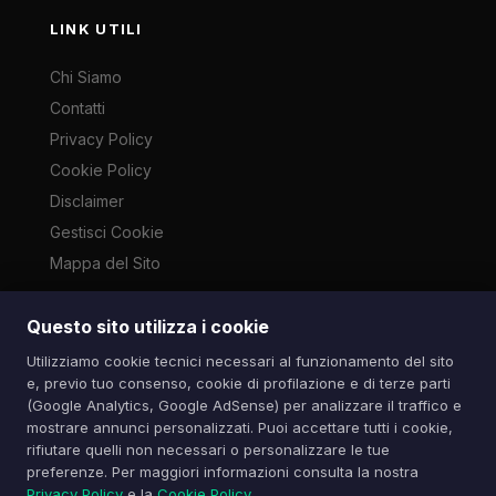
LINK UTILI
Chi Siamo
Contatti
Privacy Policy
Cookie Policy
Disclaimer
Gestisci Cookie
Mappa del Sito
Questo sito utilizza i cookie
Le immagini presenti su questo sito sono di proprietà dei
Utilizziamo cookie tecnici necessari al funzionamento del sito
rispettivi autori e vengono utilizzate a scopo informativo e di
e, previo tuo consenso, cookie di profilazione e di terze parti
cronaca ai sensi dell'art. 70 L. 633/1941. Contatti:
(Google Analytics, Google AdSense) per analizzare il traffico e
info@spazioitech.it
mostrare annunci personalizzati. Puoi accettare tutti i cookie,
rifiutare quelli non necessari o personalizzare le tue
preferenze. Per maggiori informazioni consulta la nostra
© 2026 Spazio iTech — Seven Trade SRLS — P.IVA:
Privacy Policy
e la
Cookie Policy
.
04077740985