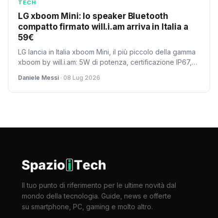
TECH
LG xboom Mini: lo speaker Bluetooth
compatto firmato will.i.am arriva in Italia a
59€
LG lancia in Italia xboom Mini, il più piccolo della gamma
xboom by will.i.am: 5W di potenza, certificazione IP67,
autonomia fino a 10 ore e Bluetooth 6.1 LE con Auracast.
Daniele Messi
· 08 Lug 2026
Pesa solo 220g e costa 59 euro nelle colorazioni Black
e Warm Grey.
Il tuo punto di riferimento per le ultime novità dal
mondo della tecnologia. Guide, news e offerte
su smartphone, PC, gaming e molto altro.