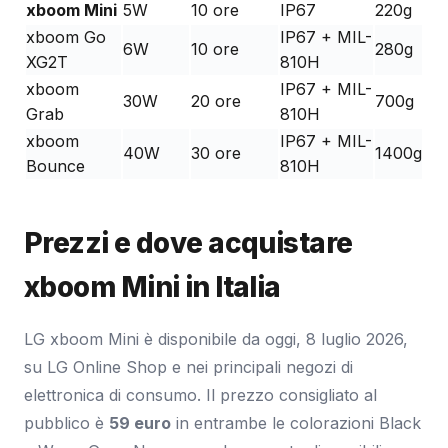
xboom Mini
5W
10 ore
IP67
220g
xboom Go
IP67 + MIL-
6W
10 ore
280g
XG2T
810H
xboom
IP67 + MIL-
30W
20 ore
700g
Grab
810H
xboom
IP67 + MIL-
40W
30 ore
1400g
Bounce
810H
Prezzi e dove acquistare
xboom Mini in Italia
LG xboom Mini è disponibile da oggi, 8 luglio 2026,
su LG Online Shop e nei principali negozi di
elettronica di consumo. Il prezzo consigliato al
pubblico è
59 euro
in entrambe le colorazioni Black