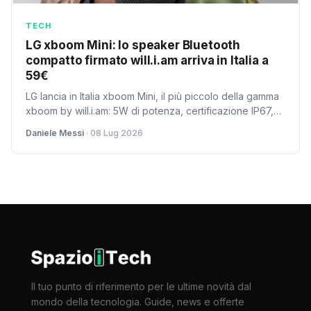
TECH
LG xboom Mini: lo speaker Bluetooth
compatto firmato will.i.am arriva in Italia a
59€
LG lancia in Italia xboom Mini, il più piccolo della gamma
xboom by will.i.am: 5W di potenza, certificazione IP67,
autonomia fino a 10 ore e Bluetooth 6.1 LE con Auracast.
Daniele Messi
· 08 Lug 2026
Pesa solo 220g e costa 59 euro nelle colorazioni Black
e Warm Grey.
Il tuo punto di riferimento per le ultime novità dal
mondo della tecnologia. Guide, news e offerte