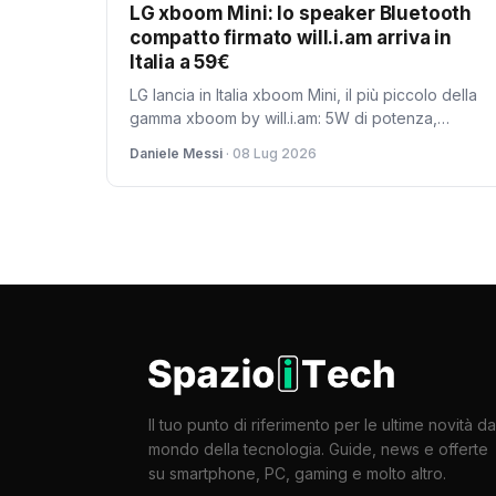
LG xboom Mini: lo speaker Bluetooth
compatto firmato will.i.am arriva in
Italia a 59€
LG lancia in Italia xboom Mini, il più piccolo della
gamma xboom by will.i.am: 5W di potenza,
certificazione IP67, autonomia fino a 10 ore e
Daniele Messi
· 08 Lug 2026
Bluetooth 6.1 LE con Auracast. Pesa solo 220g e
costa 59 euro nelle colorazioni Black e Warm
Grey.
Il tuo punto di riferimento per le ultime novità da
mondo della tecnologia. Guide, news e offerte
su smartphone, PC, gaming e molto altro.