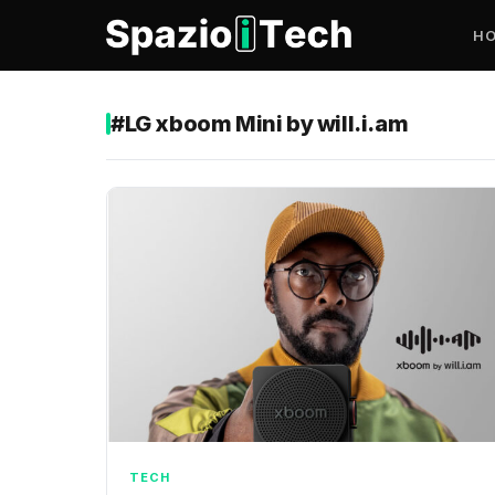
H
#LG xboom Mini by will.i.am
TECH