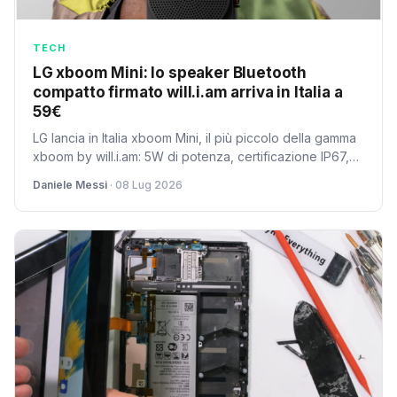
TECH
LG xboom Mini: lo speaker Bluetooth
compatto firmato will.i.am arriva in Italia a
59€
LG lancia in Italia xboom Mini, il più piccolo della gamma
xboom by will.i.am: 5W di potenza, certificazione IP67,
autonomia fino a 10 ore e Bluetooth 6.1 LE con Auracast.
Daniele Messi
· 08 Lug 2026
Pesa solo 220g e costa 59 euro nelle colorazioni Black
e Warm Grey.