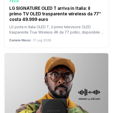
TECH
LG SIGNATURE OLED T arriva in Italia: il
primo TV OLED trasparente wireless da 77″
costa 49.999 euro
LG porta in Italia OLED T, il primo televisore OLED
trasparente True Wireless 4K da 77 pollici, disponibile in
esclusiva su LG Online Shop a 49.999 euro. Nessun
Daniele Messi
· 17 Lug 2026
cavo grazie alla Zero Connect Box e processore α11
Gen 2 con AI, con consegna in 90 giorni dall'ordine.