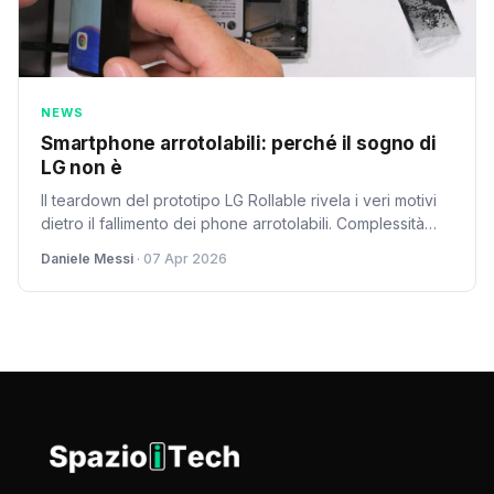
NEWS
Smartphone arrotolabili: perché il sogno di
LG non è
Il teardown del prototipo LG Rollable rivela i veri motivi
dietro il fallimento dei phone arrotolabili. Complessità
costruttiva e costi proibitivi spiegano perché questa
Daniele Messi
· 07 Apr 2026
tecnologia non ha mai raggiunto il mercato di massa nel
2026.