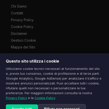
Chi Siamo
Contatti
Privacy Policy
Cookie Policy
Disclaimer
Gestisci Cookie
Mappa del Sito
Questo sito utilizza i cookie
Le immagini presenti su questo sito sono di proprietà dei
Utilizziamo cookie tecnici necessari al funzionamento del sito
rispettivi autori e vengono utilizzate a scopo informativo e di
e, previo tuo consenso, cookie di profilazione e di terze parti
cronaca ai sensi dell'art. 70 L. 633/1941. Contatti:
(Google Analytics, Google AdSense) per analizzare il traffico e
info@spazioitech.it
mostrare annunci personalizzati. Puoi accettare tutti i cookie,
rifiutare quelli non necessari o personalizzare le tue
preferenze. Per maggiori informazioni consulta la nostra
© 2026 Spazio iTech — Seven Trade SRLS — P.IVA:
Privacy Policy
e la
Cookie Policy
.
04077740985
Tutti i diritti riservati
Accetta tutti
Rifiuta non necessari