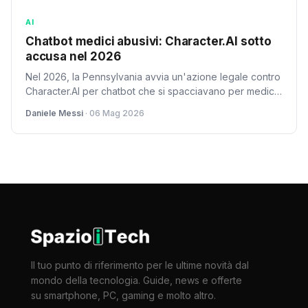
AI
Chatbot medici abusivi: Character.AI sotto
accusa nel 2026
Nel 2026, la Pennsylvania avvia un'azione legale contro
Character.AI per chatbot che si spacciavano per medici
autorizzati. Un caso che solleva questioni cruciali su AI e
Daniele Messi
· 06 Mag 2026
responsabilità.
Il tuo punto di riferimento per le ultime novità dal
mondo della tecnologia. Guide, news e offerte
su smartphone, PC, gaming e molto altro.