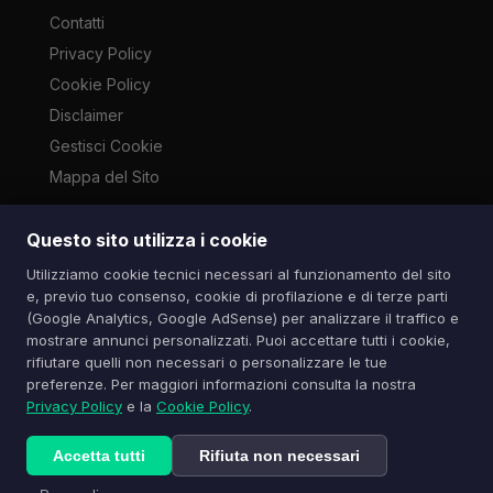
Contatti
Privacy Policy
Cookie Policy
Disclaimer
Gestisci Cookie
Mappa del Sito
Questo sito utilizza i cookie
Le immagini presenti su questo sito sono di proprietà dei
Utilizziamo cookie tecnici necessari al funzionamento del sito
rispettivi autori e vengono utilizzate a scopo informativo e di
e, previo tuo consenso, cookie di profilazione e di terze parti
cronaca ai sensi dell'art. 70 L. 633/1941. Contatti:
(Google Analytics, Google AdSense) per analizzare il traffico e
info@spazioitech.it
mostrare annunci personalizzati. Puoi accettare tutti i cookie,
rifiutare quelli non necessari o personalizzare le tue
preferenze. Per maggiori informazioni consulta la nostra
© 2026 Spazio iTech — Seven Trade SRLS — P.IVA:
Privacy Policy
e la
Cookie Policy
.
04077740985
Tutti i diritti riservati
Accetta tutti
Rifiuta non necessari