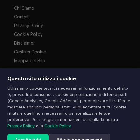
Chi Siamo
Contatti
Privacy Policy
Cookie Policy
Disclaimer
Gestisci Cookie
Mappa del Sito
Questo sito utilizza i cookie
Le immagini presenti su questo sito sono di proprietà dei
Utilizziamo cookie tecnici necessari al funzionamento del sito
rispettivi autori e vengono utilizzate a scopo informativo e di
e, previo tuo consenso, cookie di profilazione e di terze parti
cronaca ai sensi dell'art. 70 L. 633/1941. Contatti:
(Google Analytics, Google AdSense) per analizzare il traffico e
info@spazioitech.it
mostrare annunci personalizzati. Puoi accettare tutti i cookie,
rifiutare quelli non necessari o personalizzare le tue
preferenze. Per maggiori informazioni consulta la nostra
© 2026 Spazio iTech — Seven Trade SRLS — P.IVA:
Privacy Policy
e la
Cookie Policy
.
04077740985
Tutti i diritti riservati
Accetta tutti
Rifiuta non necessari