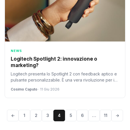
NEWS
Logitech Spotlight 2: innovazione o
marketing?
Logitech presenta lo Spotlight 2 con feedback aptico e
pulsante personalizzabile. È una vera rivoluzione per i
presenter o solo un nuovo gadget?
Cosimo Caputo
· 11 Giu 2026
←
1
2
3
4
5
6
…
11
→