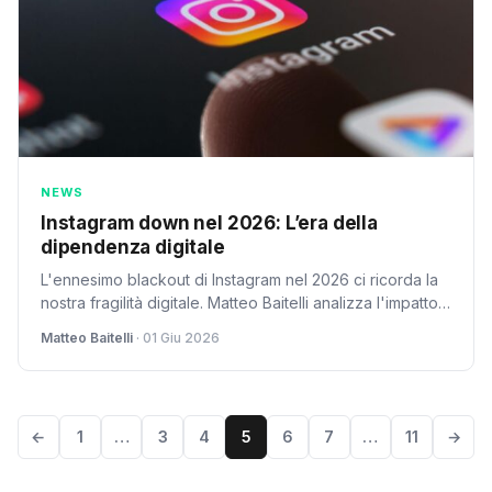
NEWS
Instagram down nel 2026: L’era della
dipendenza digitale
L'ennesimo blackout di Instagram nel 2026 ci ricorda la
nostra fragilità digitale. Matteo Baitelli analizza l'impatto
e il futuro delle piattaforme social.
Matteo Baitelli
· 01 Giu 2026
←
1
…
3
4
5
6
7
…
11
→