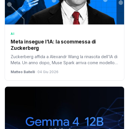
AI
Meta insegue l’IA: la scommessa di
Zuckerberg
Zuckerberg affida a Alexandr Wang la rinascita dell'IA di
Meta. Un anno dopo, Muse Spark arriva come modello
più credibile. La scommessa su un outsider sta
Matteo Baitelli
· 04 Giu 2026
funzionando, ma la sfida vera inizia ora.