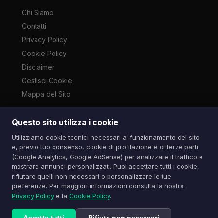
Chi Siamo
Contatti
Privacy Policy
Cookie Policy
Disclaimer
Gestisci Cookie
Mappa del Sito
Questo sito utilizza i cookie
Le immagini presenti su questo sito sono di proprietà dei
Utilizziamo cookie tecnici necessari al funzionamento del sito
rispettivi autori e vengono utilizzate a scopo informativo e di
e, previo tuo consenso, cookie di profilazione e di terze parti
cronaca ai sensi dell'art. 70 L. 633/1941. Contatti:
(Google Analytics, Google AdSense) per analizzare il traffico e
info@spazioitech.it
mostrare annunci personalizzati. Puoi accettare tutti i cookie,
rifiutare quelli non necessari o personalizzare le tue
preferenze. Per maggiori informazioni consulta la nostra
© 2026 Spazio iTech — Seven Trade SRLS — P.IVA:
Privacy Policy
e la
Cookie Policy
.
04077740985
Tutti i diritti riservati
Accetta tutti
Rifiuta non necessari