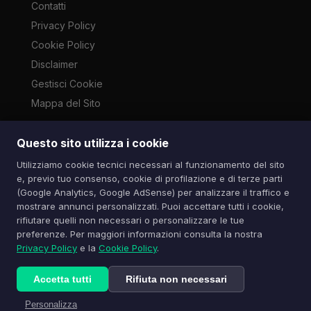
Contatti
Privacy Policy
Cookie Policy
Disclaimer
Gestisci Cookie
Mappa del Sito
Questo sito utilizza i cookie
Le immagini presenti su questo sito sono di proprietà dei
Utilizziamo cookie tecnici necessari al funzionamento del sito
rispettivi autori e vengono utilizzate a scopo informativo e di
e, previo tuo consenso, cookie di profilazione e di terze parti
cronaca ai sensi dell'art. 70 L. 633/1941. Contatti:
(Google Analytics, Google AdSense) per analizzare il traffico e
info@spazioitech.it
mostrare annunci personalizzati. Puoi accettare tutti i cookie,
rifiutare quelli non necessari o personalizzare le tue
preferenze. Per maggiori informazioni consulta la nostra
© 2026 Spazio iTech — Seven Trade SRLS — P.IVA:
Privacy Policy
e la
Cookie Policy
.
04077740985
Tutti i diritti riservati
Accetta tutti
Rifiuta non necessari
Personalizza