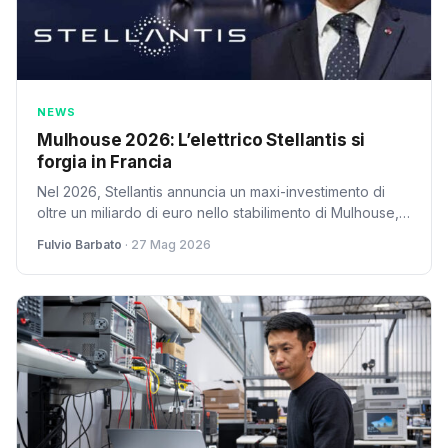
NEWS
Mulhouse 2026: L’elettrico Stellantis si
forgia in Francia
Nel 2026, Stellantis annuncia un maxi-investimento di
oltre un miliardo di euro nello stabilimento di Mulhouse,
in Francia, per la produzione di veicoli elettrici di nuova
Fulvio Barbato
· 27 Mag 2026
generazione. Un passo cruciale nella strategia green
del colosso automobilistico, sostenuto dal presidente
Macron, per rafforzare la leadership francese nell'e-
mobility.