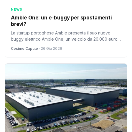
NEWS
Amble One: un e-buggy per spostamenti
brevi?
La startup portoghese Amble presenta il suo nuovo
buggy elettrico Amble One, un veicolo da 20.000 euro
pensato per brevi tragitti urbani. Ma è davvero una
Cosimo Caputo
· 26 Giu 2026
soluzione sostenibile o solo un gadget?