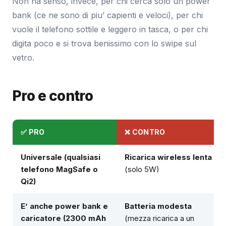
Non ha senso, invece, per chi cerca solo un power
bank (ce ne sono di piu’ capienti e veloci), per chi
vuole il telefono sottile e leggero in tasca, o per chi
digita poco e si trova benissimo con lo swipe sul
vetro.
Pro e contro
✅ PRO
❌ CONTRO
Universale
(qualsiasi
Ricarica wireless lenta
telefono MagSafe o
(solo 5W)
Qi2)
E’ anche power bank e
Batteria modesta
caricatore
(2300 mAh
(mezza ricarica a un