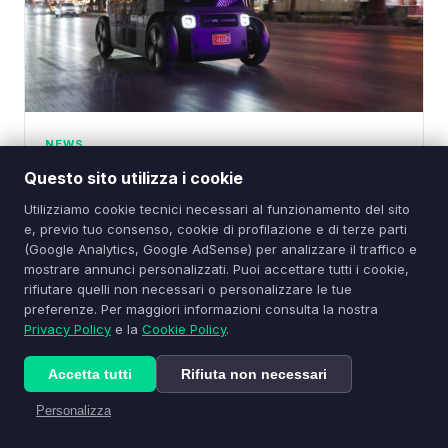
NEWS
Zoox porta i taxi robot a Las Vegas: prezzi
Questo sito utilizza i cookie
trasparenti nel
Utilizziamo cookie tecnici necessari al funzionamento del sito
ieri alle 12:57
e, previo tuo consenso, cookie di profilazione e di terze parti
(Google Analytics, Google AdSense) per analizzare il traffico e
mostrare annunci personalizzati. Puoi accettare tutti i cookie,
rifiutare quelli non necessari o personalizzare le tue
preferenze. Per maggiori informazioni consulta la nostra
Privacy Policy
e la
Cookie Policy
.
Accetta tutti
Rifiuta non necessari
Personalizza
Il tuo punto di riferimento per le ultime novità dal