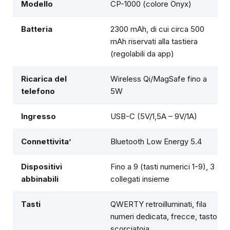
Modello
CP-1000 (colore Onyx)
Batteria
2300 mAh, di cui circa 500
mAh riservati alla tastiera
(regolabili da app)
Ricarica del
Wireless Qi/MagSafe fino a
telefono
5W
Ingresso
USB-C (5V/1,5A – 9V/1A)
Connettivita’
Bluetooth Low Energy 5.4
Dispositivi
Fino a 9 (tasti numerici 1-9), 3
abbinabili
collegati insieme
Tasti
QWERTY retroilluminati, fila
numeri dedicata, frecce, tasto
scorciatoia