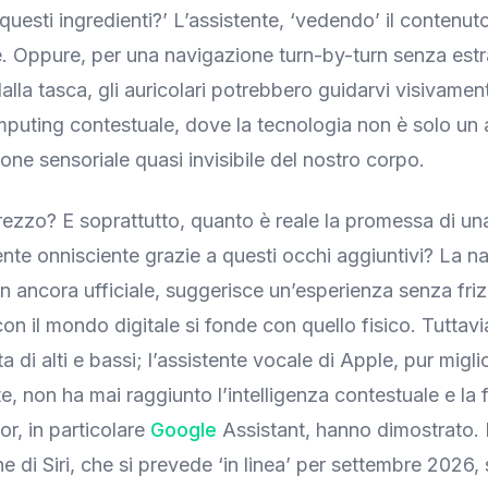
questi ingredienti?’ L’assistente, ‘vedendo’ il contenu
tte. Oppure, per una navigazione turn-by-turn senza estr
lla tasca, gli auricolari potrebbero guidarvi visivamen
mputing contestuale, dove la tecnologia non è solo un 
one sensoriale quasi invisibile del nostro corpo.
ezzo? E soprattutto, quanto è reale la promessa di una
te onnisciente grazie a questi occhi aggiuntivi? La na
n ancora ufficiale, suggerisce un’esperienza senza friz
con il mondo digitale si fonde con quello fisico. Tuttavia
ata di alti e bassi; l’assistente vocale di Apple, pur migl
 non ha mai raggiunto l’intelligenza contestuale e la fl
or, in particolare
Google
Assistant, hanno dimostrato. I 
e di Siri, che si prevede ‘in linea’ per settembre 2026,