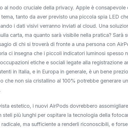
mo al nodo cruciale della privacy. Apple è consapevole 
el tema, tanto da aver previsto una piccola spia LED che
ndo i dati visivi verranno inviati al cloud. Una soluzio
ulla carta, ma quanto sarà visibile nella pratica? Sarà s
isagio di chi si troverà di fronte a una persona con Air
oria ci insegna che i piccoli indicatori luminosi spesso
eoccupazioni etiche e sociali legate alla registrazione 
utenti in Italia, e in Europa in generale, è un bene prezio
o che non sia cristallino al 100% potrebbe generare u
.
vista estetico, i nuovi AirPods dovrebbero assomigliare
 steli più lunghi per ospitare la tecnologia della foto
dicale, ma sufficiente a renderli riconoscibili, e forse