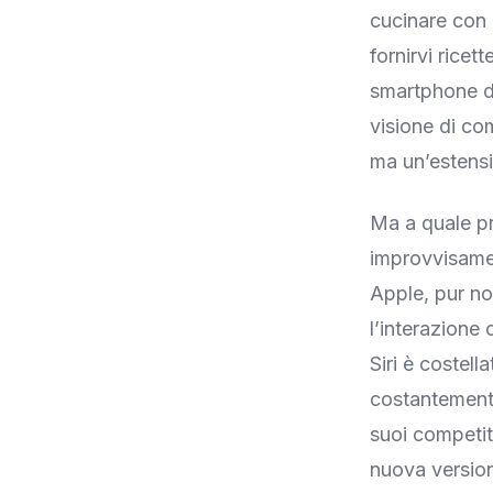
cucinare con 
fornirvi rice
smartphone da
visione di co
ma un’estensi
Ma a quale pr
improvvisamen
Apple, pur no
l’interazione 
Siri è costell
costantemente,
suoi competit
nuova version