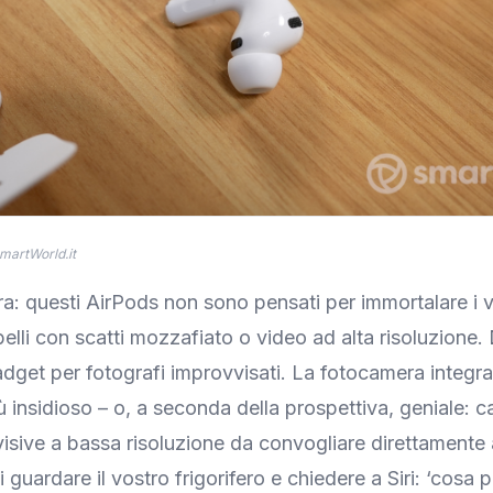
martWorld.it
ara: questi AirPods non sono pensati per immortalare i v
elli con scatti mozzafiato o video ad alta risoluzione.
gadget per fotografi improvvisati. La fotocamera integr
 insidioso – o, a seconda della prospettiva, geniale: c
visive a bassa risoluzione da convogliare direttamente a
guardare il vostro frigorifero e chiedere a Siri: ‘cosa 