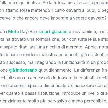
allarme significativo. Se la fotocamera è così dipenden
on stiamo forse mettendo il carro davanti ai buoi, o pe
 cervello che ancora deve imparare a vedere davvero?
con i
Meta
Ray-Ban
smart glasses
è inevitabile e, a mi
eta ha trovato una formula che, pur con tutte le sue sfi
a saputo ritagliarsi una nicchia di mercato. Apple, nota
erfezionare e rendere mainstream concetti già esistenti,
sto successo, ma integrando la funzionalità in un prod
rsone
già indossano
quotidianamente. La differenza è s
occhiali sono un accessorio indossato in contesti specifi
onnipresenti, spesso dimenticati. Un auricolare con u
er quanto a bassa risoluzione, introduce un livello di 
tenzialmente molto più pervasivo e meno percepibile.