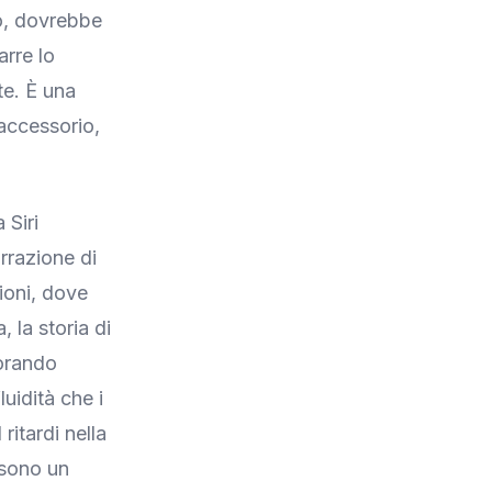
to, dovrebbe
arre lo
te. È una
accessorio,
 Siri
rrazione di
ioni, dove
, la storia di
iorando
uidità che i
ritardi nella
 sono un