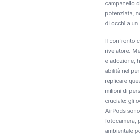
campanello d’
potenziata, n
di occhi a un
Il confronto 
rivelatore. M
e adozione, h
abilità nel p
replicare que
milioni di pe
cruciale: gli 
AirPods sono 
fotocamera, p
ambientale po