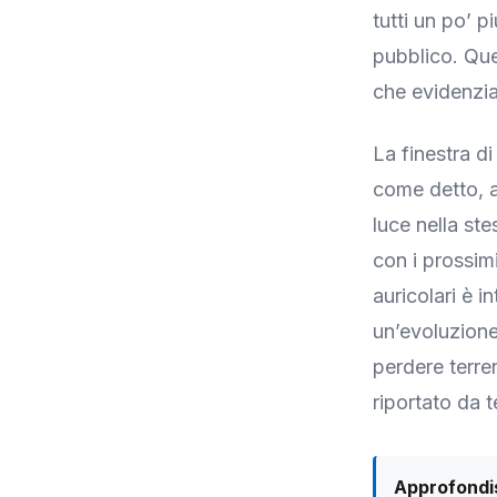
tutti un po’ p
pubblico. Que
che evidenzia 
La finestra di
come detto, a 
luce nella ste
con i prossim
auricolari è i
un’evoluzione
perdere terr
riportato da t
Approfondis