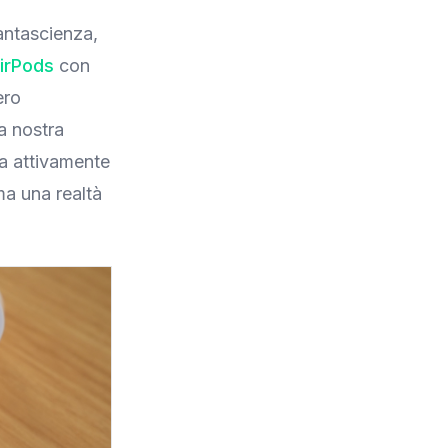
antascienza,
irPods
con
ero
la nostra
ia attivamente
ma una realtà