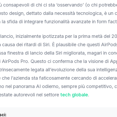
iù consapevoli di chi ci sta ‘osservando’ (o chi potrebbe
sto design, dettato dalla necessità tecnologica, è u
la sfida di integrare funzionalità avanzate in form fact
 lancio, inizialmente ipotizzata per la prima metà del 202
causa dei ritardi di Siri. È plausibile che questi AirPo
ssa finestra di lancio della Siri migliorata, magari in c
i AirPods Pro. Questo ci conferma che la visione di Ap
ntrinsecamente legata all’evoluzione della sua intelligenza
 che l’azienda sta faticosamente cercando di accelera
eno nel panorama AI odierno, sempre più competitivo,
estate autorevoli nel settore
tech globale
.
ci: