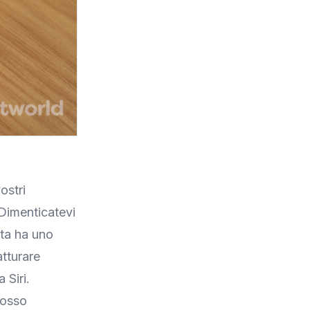
ostri
 Dimenticatevi
ata ha uno
atturare
 Siri.
posso