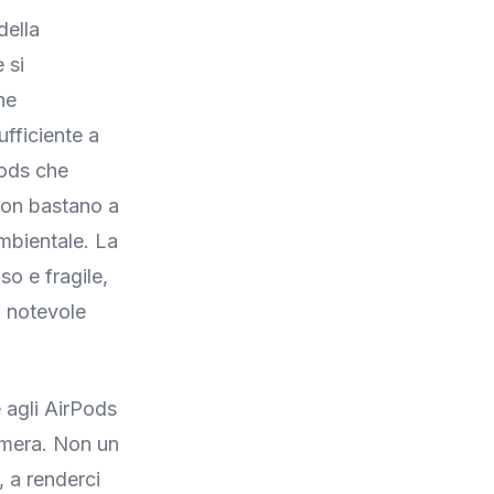
della
 si
ne
ufficiente a
Pods che
 non bastano a
ambientale. La
so e fragile,
n notevole
 agli AirPods
camera. Non un
, a renderci