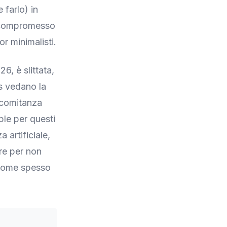
 farlo) in
n compromesso
or minimalisti.
6, è slittata,
ds vedano la
oncomitanza
ple per questi
 artificiale,
re per non
 come spesso