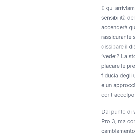
E qui arrivia
sensibilità d
accenderà qua
rassicurante s
dissipare il d
‘vede’? La st
placare le pr
fiducia degli 
e un approcci
contraccolpo
Dal punto di 
Pro 3, ma con
cambiamento ra