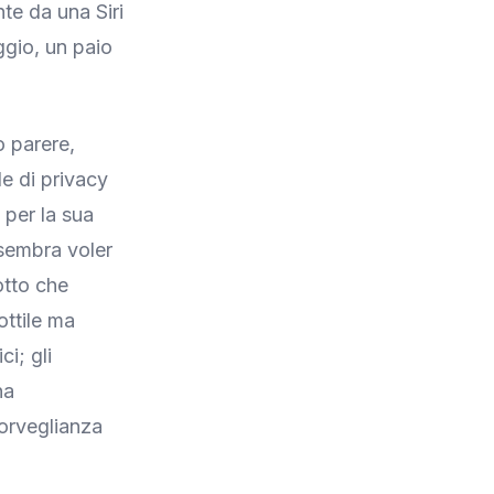
te da una Siri
ggio, un paio
o parere,
de di privacy
 per la sua
 sembra voler
otto che
ottile ma
ci; gli
na
sorveglianza