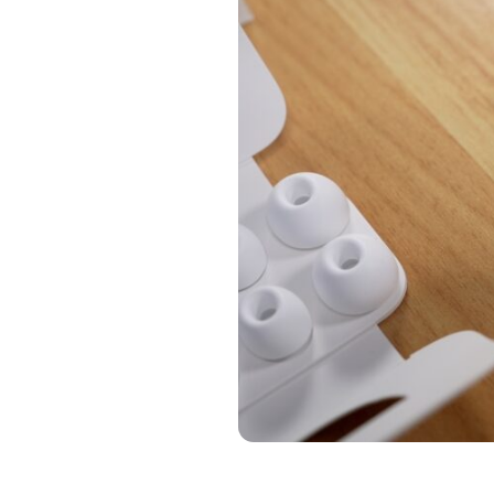
Immagine: SmartWorld.it