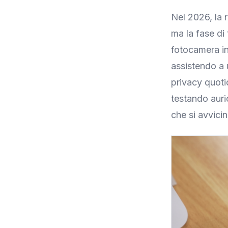
Nel 2026, la 
ma la fase di 
fotocamera in
assistendo a u
privacy quoti
testando auri
che si avvicin