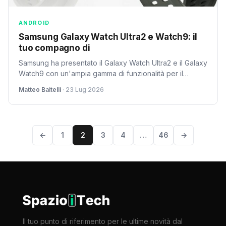
ANDROID
Samsung Galaxy Watch Ultra2 e Watch9: il
tuo compagno di
Samsung ha presentato il Galaxy Watch Ultra2 e il Galaxy
Watch9 con un'ampia gamma di funzionalità per il
monitoraggio sanitario costante. Ma sono davvero
Matteo Baitelli
· 23 Lug 2026
l'upgrade che ci aspettavamo?
←
1
2
3
4
…
46
→
Il tuo punto di riferimento per le ultime novità dal