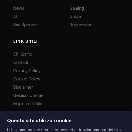
News
Gaming
AI
Guide
Smartphone
Recensioni
LINK UTILI
Chi Siamo
Contatti
Privacy Policy
Cookie Policy
Disclaimer
Gestisci Cookie
Mappa del Sito
Questo sito utilizza i cookie
Le immagini presenti su questo sito sono di proprietà dei
Utilizziamo cookie tecnici necessari al funzionamento del sito