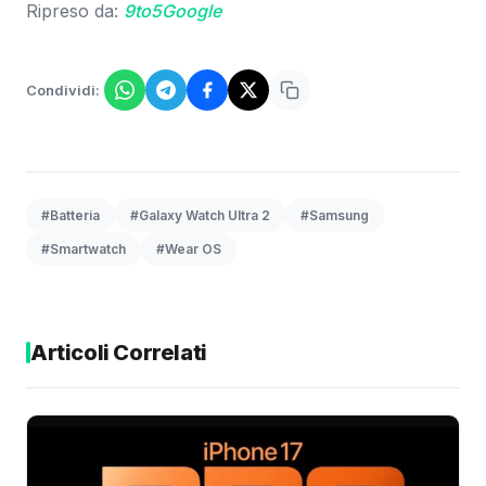
Ripreso da:
9to5Google
Condividi:
#Batteria
#Galaxy Watch Ultra 2
#Samsung
#Smartwatch
#Wear OS
Articoli Correlati