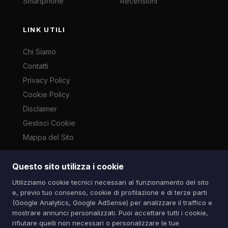
Smartphone
Recensioni
LINK UTILI
Chi Siamo
Contatti
Privacy Policy
Cookie Policy
Disclaimer
Gestisci Cookie
Mappa del Sito
Questo sito utilizza i cookie
Le immagini presenti su questo sito sono di proprietà dei
Utilizziamo cookie tecnici necessari al funzionamento del sito
rispettivi autori e vengono utilizzate a scopo informativo e di
e, previo tuo consenso, cookie di profilazione e di terze parti
cronaca ai sensi dell'art. 70 L. 633/1941. Contatti:
(Google Analytics, Google AdSense) per analizzare il traffico e
info@spazioitech.it
mostrare annunci personalizzati. Puoi accettare tutti i cookie,
rifiutare quelli non necessari o personalizzare le tue