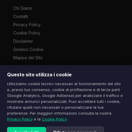
Chi Siamo
Contatti
Privacy Policy
Cookie Policy
Disclaimer
Gestisci Cookie
Mappa del Sito
Questo sito utilizza i cookie
Le immagini presenti su questo sito sono di proprietà dei
Utilizziamo cookie tecnici necessari al funzionamento del sito
rispettivi autori e vengono utilizzate a scopo informativo e di
e, previo tuo consenso, cookie di profilazione e di terze parti
cronaca ai sensi dell'art. 70 L. 633/1941. Contatti:
(Google Analytics, Google AdSense) per analizzare il traffico e
info@spazioitech.it
mostrare annunci personalizzati. Puoi accettare tutti i cookie,
rifiutare quelli non necessari o personalizzare le tue
preferenze. Per maggiori informazioni consulta la nostra
© 2026 Spazio iTech — Seven Trade SRLS — P.IVA:
Privacy Policy
e la
Cookie Policy
.
04077740985
Tutti i diritti riservati