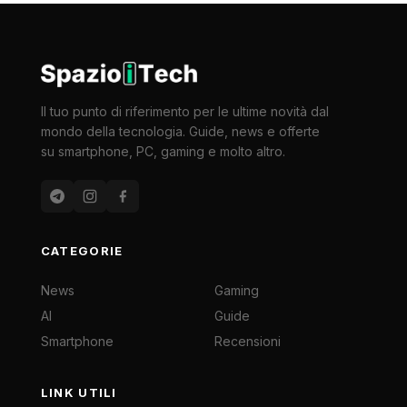
Il tuo punto di riferimento per le ultime novità dal
mondo della tecnologia. Guide, news e offerte
su smartphone, PC, gaming e molto altro.
CATEGORIE
News
Gaming
AI
Guide
Smartphone
Recensioni
LINK UTILI