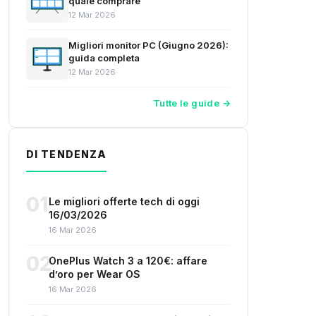
quale comprare
12 Mar 2026
Migliori monitor PC (Giugno 2026):
guida completa
12 Mar 2026
Tutte le guide →
DI TENDENZA
01
Le migliori offerte tech di oggi
16/03/2026
16 Mar 2026
02
OnePlus Watch 3 a 120€: affare
d’oro per Wear OS
16 Mar 2026