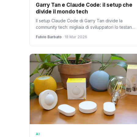
Garry Tan e Claude Code: il setup che
divide il mondo tech
Il setup Claude Code di Garry Tan divide la
community tech: migliaia di sviluppatori lo testano
mentre esperti e AI dibattono su futuro e rischi
Fulvio Barbato
· 18 Mar 2026
del coding assistito.
AI