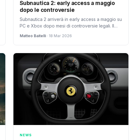
Subnautica 2: early access a maggio
dopo le controversie
Subnautica 2 arriverà in early access a maggio su
PC e Xbox dopo mesi di controversie legali. Il
sequel del survival subacqueo torna finalmente
Matteo Baitelli
· 18 Mar 2026
sui radar
NEWS