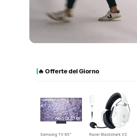
AI
🔥 Offerte del Giorno
Rippling
2026:
quanto
·
costa
davvero
Samsung TV 85"
Razer Blackshark V2