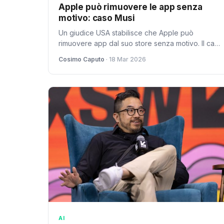
Apple può rimuovere le app senza
motivo: caso Musi
Un giudice USA stabilisce che Apple può
rimuovere app dal suo store senza motivo. Il caso
Musi fa scuola per sviluppatori e utenti
Cosimo Caputo
· 18 Mar 2026
dell'ecosistema iOS.
AI