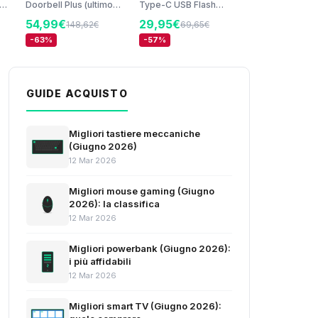
ot
Doorbell Plus (ultimo
Type-C USB Flash
modello) + Indoor
Drive, USB 3.2, Type-
54,99€
29,95€
148,62€
69,65€
Camera (2ª gen.) |
C, Velocità di Lettura
Retinal 2K | Zoom 6x |
Fino a 400 MB/s, 128
-63%
-57%
Batteria integrata |
GB, Blu (MUF-128DA)
179,99€
204
da
Prova gratuita di 30
,
giorni del piano di
-12%
abbonamento Ring
GUIDE ACQUISTO
Migliori tastiere meccaniche
(Giugno 2026)
12 Mar 2026
Migliori mouse gaming (Giugno
2026): la classifica
12 Mar 2026
Migliori powerbank (Giugno 2026):
i più affidabili
12 Mar 2026
Migliori smart TV (Giugno 2026):