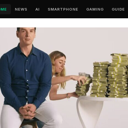
OME
NEWS
AI
SMARTPHONE
GAMING
GUIDE
e e Offerte Tecnologia