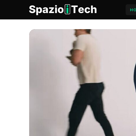
H
SpazioiTech — Notizie, Guid