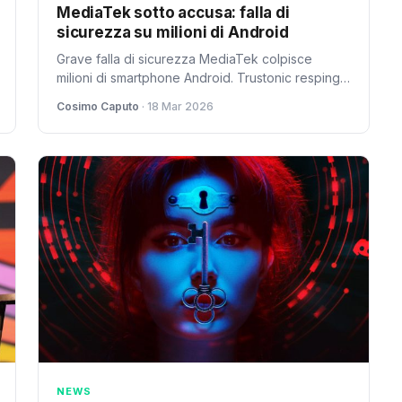
MediaTek sotto accusa: falla di
sicurezza su milioni di Android
Grave falla di sicurezza MediaTek colpisce
milioni di smartphone Android. Trustonic respinge
le accuse mentre cresce il dibattito sulla portata
Cosimo Caputo
· 18 Mar 2026
reale del problema.
NEWS