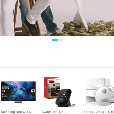
Samsung Neo QLED
SwitchBot Hub 3,
DREAME Aqua10 Ultr