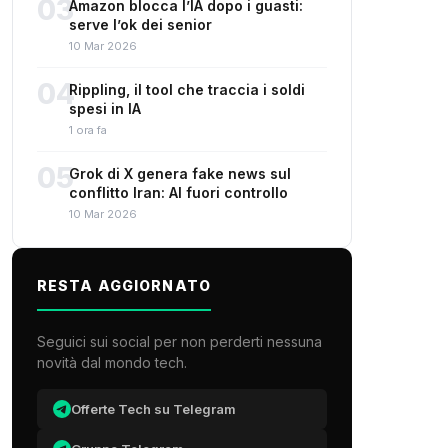
03
Amazon blocca l’IA dopo i guasti:
serve l’ok dei senior
10 Mar 2026
04
Rippling, il tool che traccia i soldi
spesi in IA
1 ora fa
05
Grok di X genera fake news sul
conflitto Iran: AI fuori controllo
10 Mar 2026
RESTA AGGIORNATO
Seguici sui social per non perderti nessuna
novità dal mondo tech.
Offerte Tech su Telegram