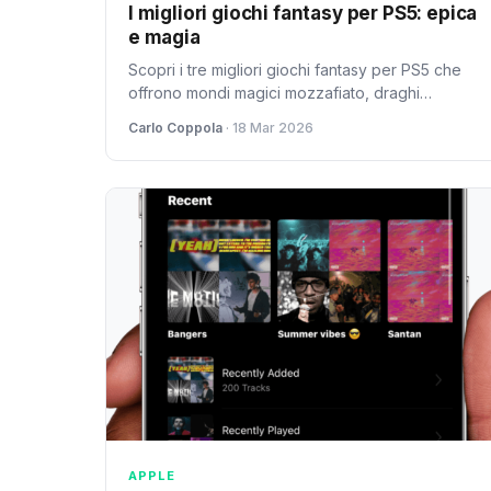
I migliori giochi fantasy per PS5: epica
e magia
Scopri i tre migliori giochi fantasy per PS5 che
offrono mondi magici mozzafiato, draghi
leggendari e avventure epiche. Da Elden Ring a
Carlo Coppola
· 18 Mar 2026
Horizon Forbidden West.
APPLE