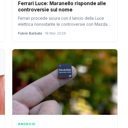
Ferrari Luce: Maranello risponde alle
controversie sul nome
Ferrari procede sicura con il lancio della Luce
elettrica nonostante le controversie con Mazda
sul nome. Ecco perché Maranello è tranquilla
Fulvio Barbato
· 18 Mar 2026
sulla questione legale.
ANDROID